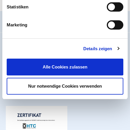
Statistiken
Allgemein
Marketing
Impressum
Details zeigen
Wir über uns
Code Of Conduct
Arbeiten bei PVC-Welt.de
Alle Cookies zulassen
Batterieverordnung
Erklärung zur Barrierefreiheit
Nur notwendige Cookies verwenden
Seitenübersicht