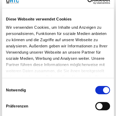
PVC Saug-/Druckschlauch mit starrer stoßfester PVC-
Spirale. Glatte Innenfläche und Wellprofilm, metrische und
Gas Richtlinien nach ISO 3994.
PVC Saug-/Druckschlauch mit
Diese Webseite verwendet Cookies
Metallverstärkungsspirale. Glatte Innen- und
Wir verwenden Cookies, um Inhalte und Anzeigen zu
Außenfläche, metrische und Gas Richtlinien.
PVC Saug-/Druckschlauch mit interner
personalisieren, Funktionen für soziale Medien anbieten
Polyurethanbeschichtung und Spiralverstärkung aus
zu können und die Zugriffe auf unsere Webseite zu
stoßfestem Hart-PVC. Glatte Innenfläche und Wellprofilm,
analysieren. Außerdem geben wir Informationen zu Ihrer
metrische und Gas Richtlinien nach ISO 3994.
Verwendung unserer Webseite an unsere Partner für
PVC Saug-/Druckschlauch mit interner
Polyurethanbeschichtung und Metallverstärkungsspirale.
soziale Medien, Werbung und Analysen weiter. Unsere
Glatte Innen- und Außenfläche, metrische und Gas
Partner führen diese Informationen möglicherweise mit
Richtlinien.
weiteren Daten zusammen, die Sie ihnen bereitgestellt
PVC-Schlauch (einschichtig). Glatte Innen- und
haben oder die sie im Rahmen Ihrer Nutzung der Dienste
Außenfläche, metrische und Gas Richtlinien.
gesammelt haben. Sie geben Einwilligung zu unseren
PVC-Schlauch mit Polyesterfaserverstärkung
Einwilligungsauswahl
PVC-Schlauch mit Textileinsatz
Cookies, wenn Sie unsere Webseite weiterhin nutzen.
Notwendig
Gummischlauch mit synthetischen Garneinsätzen
Präferenzen