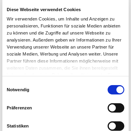
Diese Webseite verwendet Cookies
Wir verwenden Cookies, um Inhalte und Anzeigen zu
HTC© Messing Schnellkupplungen
Klauenkupplungen
personalisieren, Funktionen für soziale Medien anbieten
zu können und die Zugriffe auf unsere Webseite zu
analysieren. Außerdem geben wir Informationen zu Ihrer
Verwendung unserer Webseite an unsere Partner für
soziale Medien, Werbung und Analysen weiter. Unsere
Partner führen diese Informationen möglicherweise mit
Messing Klickverbindungen
Schnellkupplungen
weiteren Daten zusammen, die Sie ihnen bereitgestellt
haben oder die sie im Rahmen Ihrer Nutzung der Dienste
gesammelt haben. Sie geben Einwilligung zu unseren
Einwilligungsauswahl
Cookies, wenn Sie unsere Webseite weiterhin nutzen.
Notwendig
Ansaugkorb verzinkt
Präferenzen
Statistiken