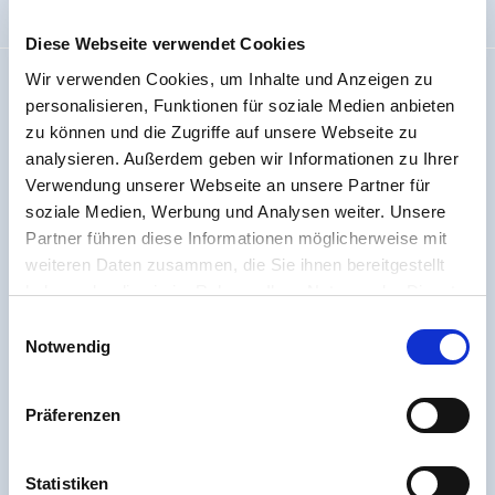
Allgemein
Diese Webseite verwendet Cookies
Wir verwenden Cookies, um Inhalte und Anzeigen zu
Impressum
personalisieren, Funktionen für soziale Medien anbieten
Wir über uns
zu können und die Zugriffe auf unsere Webseite zu
Code Of Conduct
analysieren. Außerdem geben wir Informationen zu Ihrer
Arbeiten bei PVC-Welt.de
Verwendung unserer Webseite an unsere Partner für
Batterieverordnung
soziale Medien, Werbung und Analysen weiter. Unsere
Partner führen diese Informationen möglicherweise mit
Erklärung zur Barrierefreiheit
weiteren Daten zusammen, die Sie ihnen bereitgestellt
Seitenübersicht
haben oder die sie im Rahmen Ihrer Nutzung der Dienste
gesammelt haben. Sie geben Einwilligung zu unseren
Einwilligungsauswahl
Cookies, wenn Sie unsere Webseite weiterhin nutzen.
Notwendig
Präferenzen
Statistiken