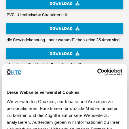
DOWNLOAD
PVC-U technische Charakteristik
DOWNLOAD
die Gewindekennung - oder warum 1" eben keine 25,4mm sind
DOWNLOAD
chemische Beständigkeit von Kunststoffen
DOWNLOAD
äußere Merkmale von Spritzgussfittings
Diese Webseite verwendet Cookies
Wir verwenden Cookies, um Inhalte und Anzeigen zu
DOWNLOAD
personalisieren, Funktionen für soziale Medien anbieten
RoSH Konformitätserklärung - HT CONNECT GmbH & Co. KG
zu können und die Zugriffe auf unsere Webseite zu
analysieren. Außerdem geben wir Informationen zu Ihrer
Medien