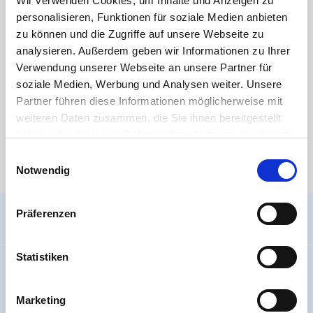
Wir verwenden Cookies, um Inhalte und Anzeigen zu
DOWNLOAD
personalisieren, Funktionen für soziale Medien anbieten
zu können und die Zugriffe auf unsere Webseite zu
äußere Merkmale von Spritzgussfittings
analysieren. Außerdem geben wir Informationen zu Ihrer
Verwendung unserer Webseite an unsere Partner für
DOWNLOAD
soziale Medien, Werbung und Analysen weiter. Unsere
RoSH Konformitätserklärung - HT CONNECT GmbH & Co. KG
Partner führen diese Informationen möglicherweise mit
weiteren Daten zusammen, die Sie ihnen bereitgestellt
Medien
haben oder die sie im Rahmen Ihrer Nutzung der Dienste
gesammelt haben. Sie geben Einwilligung zu unseren
Einwilligungsauswahl
Cookies, wenn Sie unsere Webseite weiterhin nutzen.
Notwendig
Es stehen aktuell keine Mediendateien zur Verfügung.
Präferenzen
Allgemein
Statistiken
Impressum
Wir über uns
Marketing
Code Of Conduct