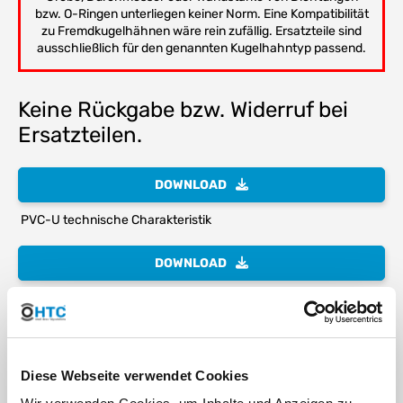
bzw. O-Ringen unterliegen keiner Norm. Eine Kompatibilität
zu Fremdkugelhähnen wäre rein zufällig. Ersatzteile sind
ausschließlich für den genannten Kugelhahntyp passend.
Keine Rückgabe bzw. Widerruf bei
Ersatzteilen.
DOWNLOAD
PVC-U technische Charakteristik
DOWNLOAD
die Gewindekennung - oder warum 1" eben keine 25,4mm sind
DOWNLOAD
Diese Webseite verwendet Cookies
chemische Beständigkeit von Kunststoffen