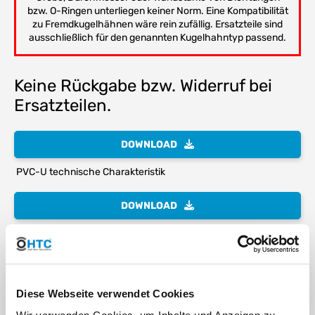
bzw. O-Ringen unterliegen keiner Norm. Eine Kompatibilität
zu Fremdkugelhähnen wäre rein zufällig. Ersatzteile sind
ausschließlich für den genannten Kugelhahntyp passend.
Keine Rückgabe bzw. Widerruf bei
Ersatzteilen.
DOWNLOAD
PVC-U technische Charakteristik
DOWNLOAD
die Gewindekennung - oder warum 1" eben keine 25,4mm sind
DOWNLOAD
Diese Webseite verwendet Cookies
chemische Beständigkeit von Kunststoffen