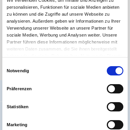
Wir verwenden Cookies, um Inhalte und Anzeigen zu
DOWNLOAD
personalisieren, Funktionen für soziale Medien anbieten
zu können und die Zugriffe auf unsere Webseite zu
äußere Merkmale von Spritzgussfittings
analysieren. Außerdem geben wir Informationen zu Ihrer
Verwendung unserer Webseite an unsere Partner für
DOWNLOAD
soziale Medien, Werbung und Analysen weiter. Unsere
RoSH Konformitätserklärung - HT CONNECT GmbH & Co. KG
Partner führen diese Informationen möglicherweise mit
weiteren Daten zusammen, die Sie ihnen bereitgestellt
Medien
haben oder die sie im Rahmen Ihrer Nutzung der Dienste
gesammelt haben. Sie geben Einwilligung zu unseren
Einwilligungsauswahl
Cookies, wenn Sie unsere Webseite weiterhin nutzen.
Notwendig
Es stehen aktuell keine Mediendateien zur Verfügung.
Präferenzen
Allgemein
Statistiken
Impressum
Wir über uns
Marketing
Code Of Conduct