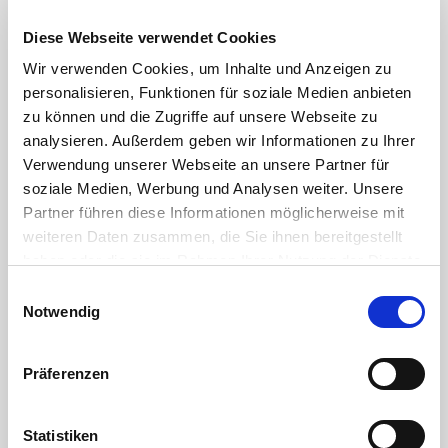
Diese Webseite verwendet Cookies
Wir verwenden Cookies, um Inhalte und Anzeigen zu
Hunter Soil Click
personalisieren, Funktionen für soziale Medien anbieten
Feuchtesensor - die
zu können und die Zugriffe auf unsere Webseite zu
aktive
analysieren. Außerdem geben wir Informationen zu Ihrer
Verwendung unserer Webseite an unsere Partner für
Wassersparkomponente
soziale Medien, Werbung und Analysen weiter. Unsere
Partner führen diese Informationen möglicherweise mit
weiteren Daten zusammen, die Sie ihnen bereitgestellt
Der Feuchtesensor Soil Click von
Hunter wird über den Hunter
haben oder die sie im Rahmen Ihrer Nutzung der Dienste
Sensoreingang angeschlossen, oder
gesammelt haben. Sie geben Einwilligung zu unseren
Einwilligungsauswahl
auch durch Unterbrechung der
Cookies, wenn Sie unsere Webseite weiterhin nutzen.
Notwendig
Masseleiter in üblichen 24 VAC
Beregnungssystemen
Präferenzen
Statistiken