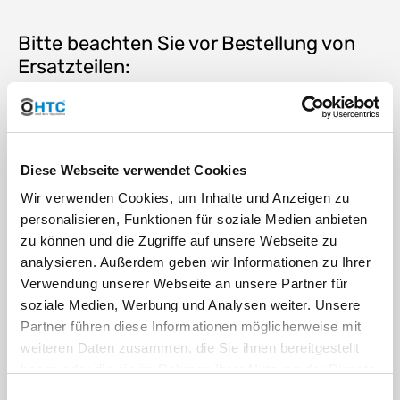
Bitte beachten Sie vor Bestellung von
Ersatzteilen:
Der O-Ring ist auschließlich passend für die von uns
vertriebenen und verlinkten PVC-U Verschraubungen und
die Angabe
"für"
bezeichnet darauffolgend die
Anschlussgröße des Kugelhahns. Größe, Durchmesser
Diese Webseite verwendet Cookies
oder Wandstärke unterliegen keiner Norm. Eine
Wir verwenden Cookies, um Inhalte und Anzeigen zu
Kompatibilität zu Fremdverschraubungen wäre rein
zufällig. Ersatzteile sind ausschließlich für den von uns
personalisieren, Funktionen für soziale Medien anbieten
vertriebenen und verlinkten PVC-U Verschraubungen
zu können und die Zugriffe auf unsere Webseite zu
passend.
analysieren. Außerdem geben wir Informationen zu Ihrer
Verwendung unserer Webseite an unsere Partner für
Keine Rückgabe bzw. Widerruf bei
soziale Medien, Werbung und Analysen weiter. Unsere
Ersatzteilen.
Partner führen diese Informationen möglicherweise mit
weiteren Daten zusammen, die Sie ihnen bereitgestellt
haben oder die sie im Rahmen Ihrer Nutzung der Dienste
DOWNLOAD
gesammelt haben. Sie geben Einwilligung zu unseren
Einwilligungsauswahl