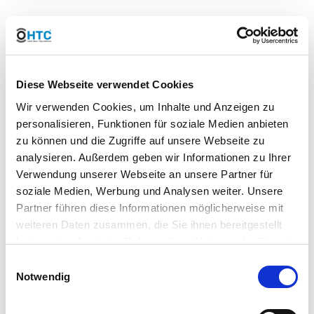
PVC-U 3-Wege Kugelhahn –
Zuverlässige
Diese Webseite verwendet Cookies
Durchflussregelung für
Wir verwenden Cookies, um Inhalte und Anzeigen zu
Industrie & Technik
personalisieren, Funktionen für soziale Medien anbieten
zu können und die Zugriffe auf unsere Webseite zu
analysieren. Außerdem geben wir Informationen zu Ihrer
Verwendung unserer Webseite an unsere Partner für
soziale Medien, Werbung und Analysen weiter. Unsere
Partner führen diese Informationen möglicherweise mit
weiteren Daten zusammen, die Sie ihnen bereitgestellt
haben oder die sie im Rahmen Ihrer Nutzung der Dienste
gesammelt haben. Sie geben Einwilligung zu unseren
Einwilligungsauswahl
Cookies, wenn Sie unsere Webseite weiterhin nutzen.
Notwendig