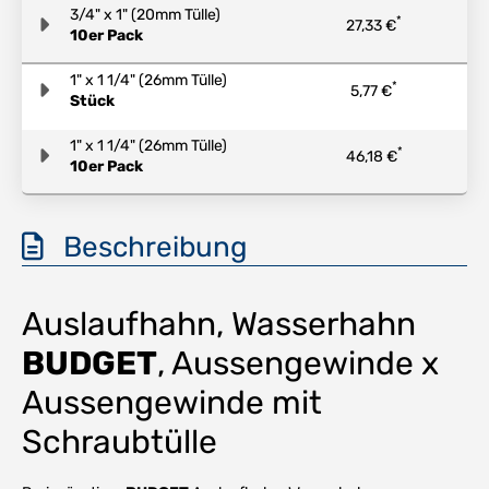
3/4" x 1" (20mm Tülle)
*
27,33 €
10er Pack
1" x 1 1/4" (26mm Tülle)
*
5,77 €
Stück
1" x 1 1/4" (26mm Tülle)
*
46,18 €
10er Pack
Beschreibung
Auslaufhahn, Wasserhahn
BUDGET
, Aussengewinde x
Aussengewinde mit
Schraubtülle