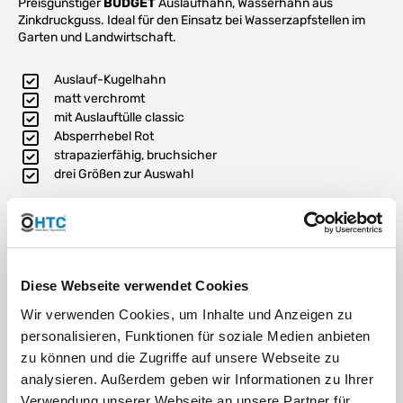
Preisgünstiger
BUDGET
Auslaufhahn, Wasserhahn aus
Zinkdruckguss. Ideal für den Einsatz bei Wasserzapfstellen im
Garten und Landwirtschaft.
Auslauf-Kugelhahn
matt verchromt
mit Auslauftülle classic
Absperrhebel Rot
strapazierfähig, bruchsicher
drei Größen zur Auswahl
Tipp:
Ein Hahn aus Metall benötigt etwas Pflege. Vorallem
im Scherbereich des Hebels sammelt sich Feuchtigkeit,
welche zu Flugrost führen kann. Ein Spritzer Rostlöser bzw.
Diese Webseite verwendet Cookies
WD40 nach der Installation und in regelmäßigen
Abständen vermeidet dies und Sie haben lange Freude an
Wir verwenden Cookies, um Inhalte und Anzeigen zu
Ihrem IBC Container Anschluss mit Wasserhahn.
personalisieren, Funktionen für soziale Medien anbieten
zu können und die Zugriffe auf unsere Webseite zu
analysieren. Außerdem geben wir Informationen zu Ihrer
DOWNLOAD
Verwendung unserer Webseite an unsere Partner für