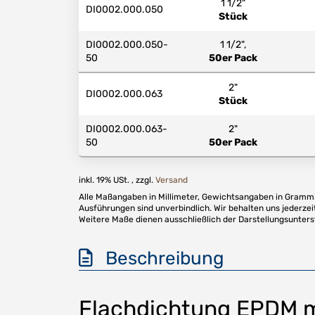
1 1/2"
DI0002.000.050
Stück
DI0002.000.050-
1 1/2",
50
50er Pack
2"
DI0002.000.063
Stück
DI0002.000.063-
2"
50
50er Pack
inkl. 19% USt. , zzgl.
Versand
Alle Maßangaben in Millimeter, Gewichtsangaben in Gramm. 
Ausführungen sind unverbindlich. Wir behalten uns jederzei
Weitere Maße dienen ausschließlich der Darstellungsunter
Beschreibung
Flachdichtung EPDM mi