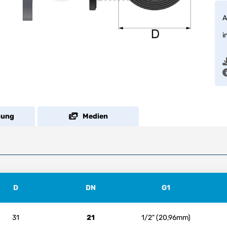
A
i
bung
Medien
D
DN
G1
31
21
1/2" (20,96mm)