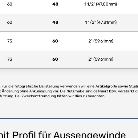
60
48
1 1/2" (47,80mm)
60
48
1 1/2" (47,81mm)
73
60
2" (59,61mm)
73
60
2" (59,61mm)
Für die fotografische Darstellung verwenden wir eine Artikelgröße sowie Studi
t Änderung ohne Ankündigung vor. Die Nutzmaße sind definiert bzw. verstärkt d
stützung. Bei Zweckentfremdung bitten wir dies zu beachten.
t Profil für Aussengewinde