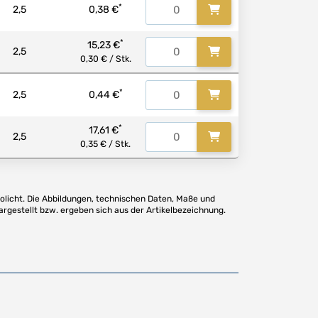
*
2,5
0,38 €
*
15,23 €
2,5
0,30 € / Stk.
*
2,5
0,44 €
*
17,61 €
2,5
0,35 € / Stk.
olicht. Die Abbildungen, technischen Daten, Maße und
argestellt bzw. ergeben sich aus der Artikelbezeichnung.