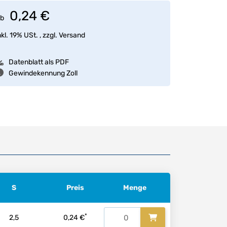
0,24 €
b
nkl. 19% USt. , zzgl.
Versand
Datenblatt als PDF
Gewindekennung Zoll
S
Preis
Menge
*
2,5
0,24 €