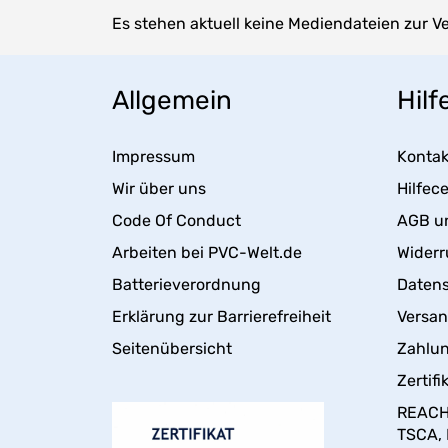
Es stehen aktuell keine Mediendateien zur V
Allgemein
Hilf
Impressum
Kontak
Wir über uns
Hilfec
Code Of Conduct
AGB u
Arbeiten bei PVC-Welt.de
Widerr
Batterieverordnung
Daten
Erklärung zur Barrierefreiheit
Versa
Seitenübersicht
Zahlun
Zertifi
REACH,
TSCA,