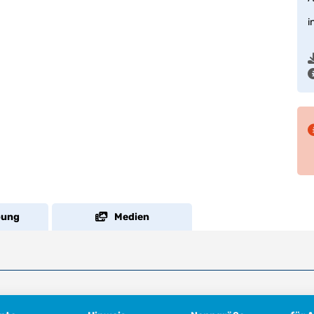
i
bung
Medien