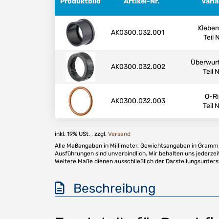
Produktbild
Artikel-Nr.
Vari
Klebe
AK0300.032.001
Teil N
Überwur
AK0300.032.002
Teil N
O-R
AK0300.032.003
Teil N
inkl. 19% USt. , zzgl.
Versand
Alle Maßangaben in Millimeter, Gewichtsangaben in Gramm. 
Ausführungen sind unverbindlich. Wir behalten uns jederzei
Weitere Maße dienen ausschließlich der Darstellungsunter
Beschreibung