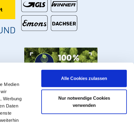
t
Alle Cookies zulassen
le Medien
 wir
Nur notwendige Cookies
n, Werbung
verwenden
ren Daten
ienste
weiterhin
U Rohre, Armaturen und Fittings.