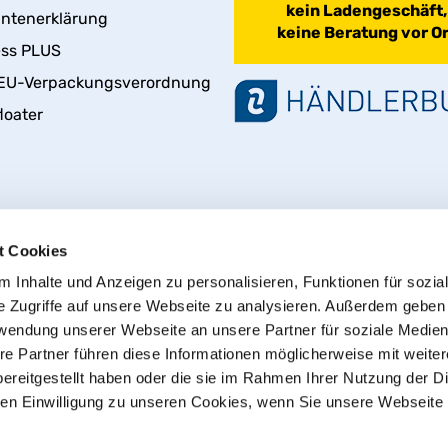
kein Ladengeschäft,
antenerklärung
keine Beratung vor Or
ess PLUS
EU-Verpackungsverordnung
loater
t Cookies
 Inhalte und Anzeigen zu personalisieren, Funktionen für sozia
e Zugriffe auf unsere Webseite zu analysieren. Außerdem geben
rwendung unserer Webseite an unsere Partner für soziale Medie
Vertrag widerrufen
re Partner führen diese Informationen möglicherweise mit weite
ereitgestellt haben oder die sie im Rahmen Ihrer Nutzung der D
n Einwilligung zu unseren Cookies, wenn Sie unsere Webseite 
© 2013 - 2026 HT CONNECT GmbH & Co. KG
t, dem Online Shop mit Qualitätsprodukten von HTC© – PVC-