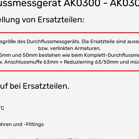
flussmessgerät AK0300 - AK03
llung von Ersatzteilen:
sgröße des Durchflussmessgeräts. Die Ersatzteile sind aus
bzw. verlinkten Armaturen.
n 25mm und 50mm bestehen wie beim Komplett-Durchflussm
w. Anschlussmuffe 63mm + Reduzierring 63/50mm und müss
f bei Ersatzteilen.
TC
hren und -Fittings