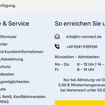
erfügung.
e & Service
So erreichen Sie 
tformular
info@ht-connect.de
enter
+49 9241 9109100
nd Kundeninformationen
Bürozeiten - Abholzeiten:
ufsbelehrung
Mo – Do:
8 – 12 Uhr | 14 –
schutz
Fr:
8 - 14 Uhr
ndkosten
Nur bei Abholung vor Or
gsmöglichkeiten
5,00 € Mindermengenzus
kate
bei Warenwert unter 50,
 RoHS, Konfliktmineralien,
 PFAS