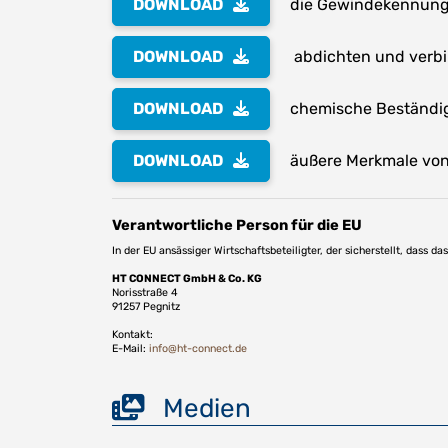
DOWNLOAD
die Gewindekennung 
DOWNLOAD
abdichten und verb
DOWNLOAD
chemische Beständig
DOWNLOAD
äußere Merkmale von 
Verantwortliche Person für die EU
In der EU ansässiger Wirtschaftsbeteiligter, der sicherstellt, dass d
HT CONNECT GmbH & Co. KG
Norisstraße 4
91257 Pegnitz
Kontakt:
E-Mail:
info@ht-connect.de
Medien