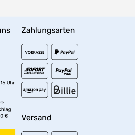
uns
Zahlungsarten
 16 Uhr
t:
chlag
00 €
Versand