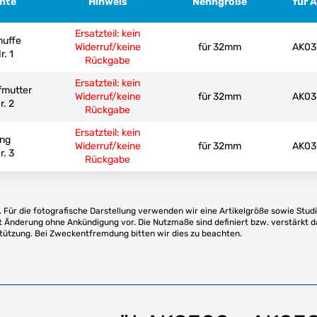
ante
Hinweis
Nenngröße
für 
Ersatzteil: kein
muffe
Widerruf/keine
für 32mm
AK03
r. 1
Rückgabe
Ersatzteil: kein
fmutter
Widerruf/keine
für 32mm
AK03
r. 2
Rückgabe
Ersatzteil: kein
ing
Widerruf/keine
für 32mm
AK03
r. 3
Rückgabe
Für die fotografische Darstellung verwenden wir eine Artikelgröße sowie Studi
t Änderung ohne Ankündigung vor. Die Nutzmaße sind definiert bzw. verstärkt d
stützung. Bei Zweckentfremdung bitten wir dies zu beachten.