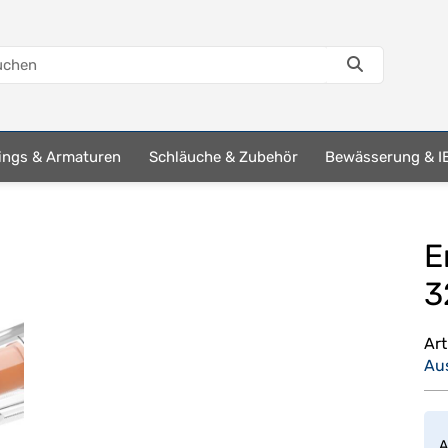
tings & Armaturen
Schläuche & Zubehör
Bewässerung & I
E
3
Ar
Au
A