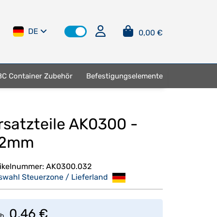
DE
0,00 €
BC Container Zubehör
Befestigungselemente
rsatzteile AK0300 -
2mm
tikelnummer:
AK0300.032
swahl Steuerzone / Lieferland
0,46 €
b