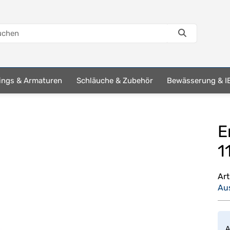
tings & Armaturen
Schläuche & Zubehör
Bewässerung & I
E
1
Ar
Au
A