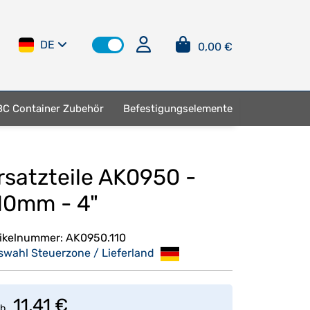
DE
0,00 €
BC Container Zubehör
Befestigungselemente
rsatzteile AK0950 -
10mm - 4"
tikelnummer:
AK0950.110
swahl Steuerzone / Lieferland
11,41 €
b