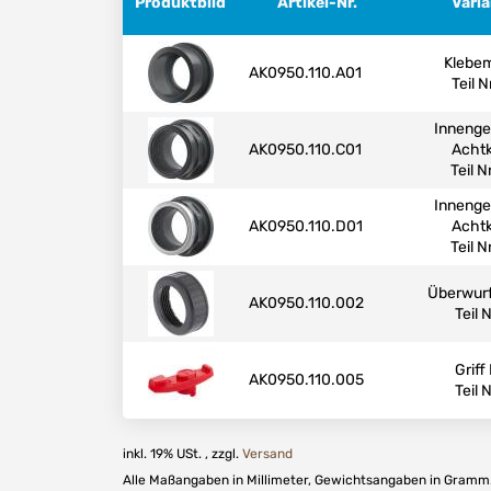
Produktbild
Artikel-Nr.
Vari
Klebe
AK0950.110.A01
Teil N
Inneng
AK0950.110.C01
Acht
Teil N
Inneng
AK0950.110.D01
Acht
Teil N
Überwur
AK0950.110.002
Teil N
Griff
AK0950.110.005
Teil N
inkl. 19% USt. , zzgl.
Versand
Alle Maßangaben in Millimeter, Gewichtsangaben in Gramm. 