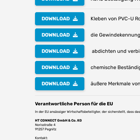
DOWNLOAD
Kleben von PVC-U Ro
DOWNLOAD
die Gewindekennung 
DOWNLOAD
abdichten und verb
DOWNLOAD
chemische Beständig
DOWNLOAD
äußere Merkmale von 
Verantwortliche Person für die EU
In der EU ansässiger Wirtschaftsbeteiligter, der sicherstellt, dass d
HT CONNECT GmbH & Co. KG
Norisstraße 4
91257 Pegnitz
Kontakt: