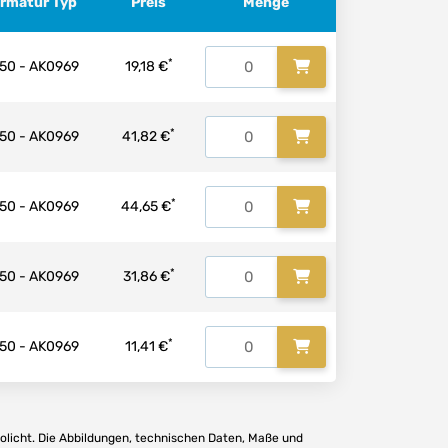
Armatur Typ
Preis
Menge
*
50 - AK0969
19,18 €
*
50 - AK0969
41,82 €
*
50 - AK0969
44,65 €
*
50 - AK0969
31,86 €
*
50 - AK0969
11,41 €
olicht. Die Abbildungen, technischen Daten, Maße und