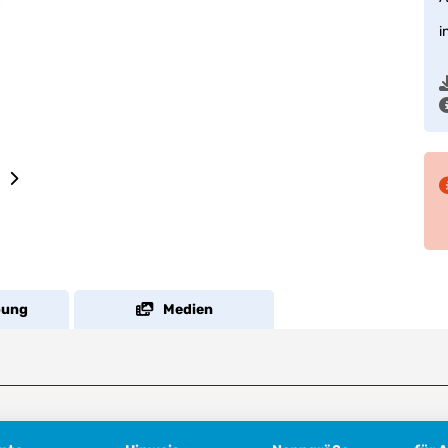
i
bung
Medien