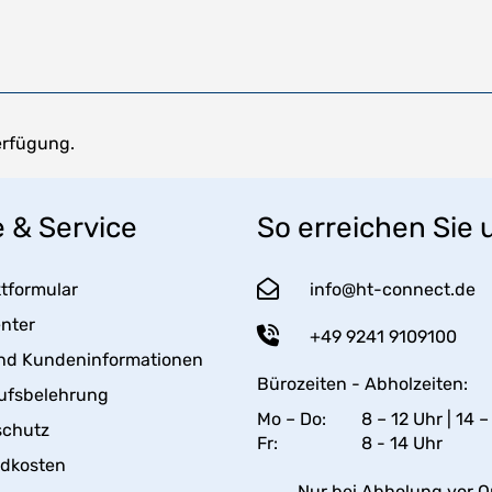
erfügung.
e & Service
So erreichen Sie 
tformular
info@ht-connect.de
enter
+49 9241 9109100
nd Kundeninformationen
Bürozeiten - Abholzeiten:
ufsbelehrung
Mo – Do:
8 – 12 Uhr | 14 –
schutz
Fr:
8 - 14 Uhr
ndkosten
Nur bei Abholung vor Or