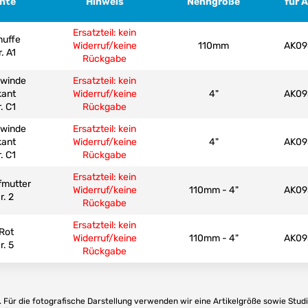
ante
Hinweis
Nenngröße
für 
Ersatzteil: kein
muffe
Widerruf/keine
110mm
AK09
r. A1
Rückgabe
ewinde
Ersatzteil: kein
kant
Widerruf/keine
4"
AK09
r. C1
Rückgabe
ewinde
Ersatzteil: kein
kant
Widerruf/keine
4"
AK09
r. C1
Rückgabe
Ersatzteil: kein
fmutter
Widerruf/keine
110mm - 4"
AK09
r. 2
Rückgabe
Ersatzteil: kein
 Rot
Widerruf/keine
110mm - 4"
AK09
r. 5
Rückgabe
Für die fotografische Darstellung verwenden wir eine Artikelgröße sowie Studi