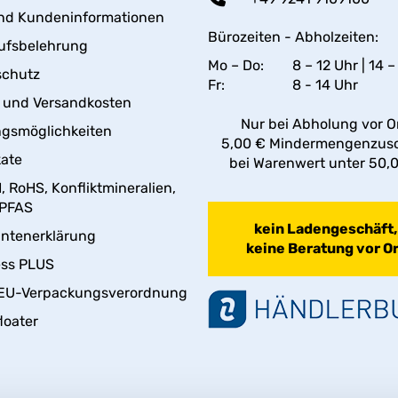
nd Kundeninformationen
Bürozeiten - Abholzeiten:
ufsbelehrung
Mo – Do:
8 – 12 Uhr | 14 –
schutz
Fr:
8 - 14 Uhr
- und Versandkosten
Nur bei Abholung vor Or
gsmöglichkeiten
5,00 € Mindermengenzus
kate
bei Warenwert unter 50,
 RoHS, Konfliktmineralien,
 PFAS
kein Ladengeschäft,
antenerklärung
keine Beratung vor Or
ess PLUS
EU-Verpackungsverordnung
loater