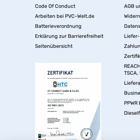
Code Of Conduct
AGB u
Arbeiten bei PVC-Welt.de
Widerr
Batterieverordnung
Daten
Erklärung zur Barrierefreiheit
Liefer
Seitenübersicht
Zahlun
Zertifi
REACH,
TSCA,
Liefer
Busin
PPWR 
Dieself