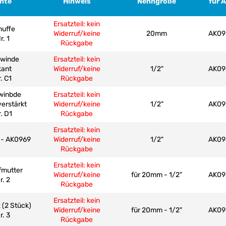
ante
Hinweis
Nenngröße
für 
Ersatzteil: kein
muffe
Widerruf/keine
20mm
AK09
r. 1
Rückgabe
ewinde
Ersatzteil: kein
kant
Widerruf/keine
1/2"
AK09
r. C1
Rückgabe
winbde
Ersatzteil: kein
verstärkt
Widerruf/keine
1/2"
AK09
r. D1
Rückgabe
Ersatzteil: kein
 - AK0969
Widerruf/keine
1/2"
AK09
Rückgabe
Ersatzteil: kein
fmutter
Widerruf/keine
für 20mm - 1/2"
AK09
r. 2
Rückgabe
Ersatzteil: kein
 (2 Stück)
Widerruf/keine
für 20mm - 1/2"
AK09
r. 3
Rückgabe