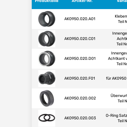
Produktbild
Artikel-Nr.
Vari
Klebe
AK0950.020.A01
Teil N
Inneng
AK0950.020.C01
Acht
Teil N
Innenge
AK0950.020.D01
Achtkant 
Teil N
AK0950.020.F01
für AK0950
Überwur
AK0950.020.002
Teil N
O-Ring Satz
AK0950.020.003
Teil N