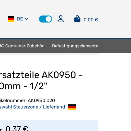
DE
0,00 €
BC Container Zubehör
Befestigungselemente
rsatzteile AK0950 -
0mm - 1/2"
tikelnummer:
AK0950.020
swahl Steuerzone / Lieferland
0,37 €
b