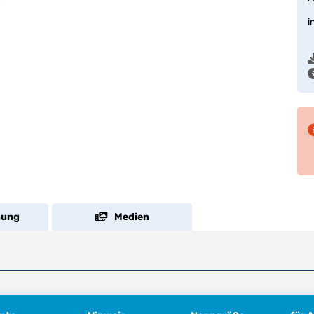
i
bung
Medien