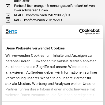
oder DEHP
Farbe: Silber, oranger Erkennungsstreifen flankiert von
zwei schwarzen Linien
REACH: konform nach 1907/2006/EC
RoHS: konform nach 2011/65/EU
Diese Webseite verwendet Cookies
Die Topqualität für den professionellen Privateinsatz,
Landwirtschaft, Industrie sowie allen anspruchsvollen
Wir verwenden Cookies, um Inhalte und Anzeigen zu
Anwendungen unter harten Bedingungen!
personalisieren, Funktionen für soziale Medien anbieten
Einzigartige Maschenstruktur-Technik: Das effektive System zur
zu können und die Zugriffe auf unsere Webseite zu
Vorbeugung von Schlauchtorsion und Knickverhalten
analysieren. Außerdem geben wir Informationen zu Ihrer
Verwendung unserer Webseite an unsere Partner für
Durch die einzigartige Maschenstruktur führt der ANTI TORSION
eine regelrechte Revolution auf dem gewebeverstärkten
soziale Medien, Werbung und Analysen weiter. Unsere
Garten- und Industrieschlauchsektor herbei. Die Vorzüge dieser
Partner führen diese Informationen möglicherweise mit
neuartigen Verstärkungstechnik gehen wesentlich aus der
weiteren Daten zusammen, die Sie ihnen bereitgestellt
Synergie von Kreuz- und Trikotgewebe hervor, die es
haben oder die sie im Rahmen Ihrer Nutzung der Dienste
ermöglicht, durch zwei Verstärkungslagen Torsionsfreiheit,