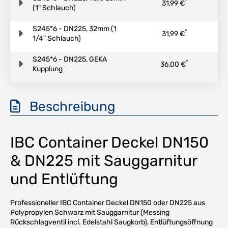
*
31,99 €
(1" Schlauch)
S245*6 - DN225, 32mm (1
*
31,99 €
1/4" Schlauch)
S245*6 - DN225, GEKA
*
36,00 €
Kupplung
Beschreibung
IBC Container Deckel DN150
& DN225 mit Sauggarnitur
und Entlüftung
Professioneller IBC Container Deckel DN150 oder DN225 aus
Polypropylen Schwarz mit Sauggarnitur (Messing
Rückschlagventil incl. Edelstahl Saugkorb), Entlüftungsöffnung