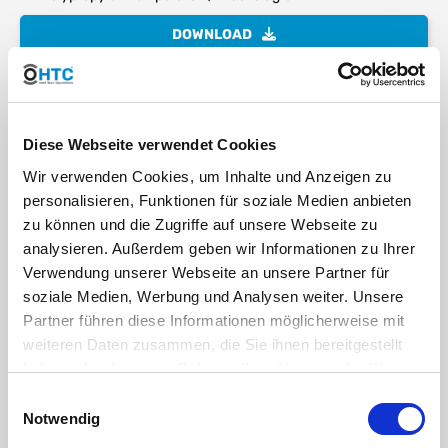
DOWNLOAD
chemische Beständigkeit von Kunststoffen
MEHR LESEN
Diese Webseite verwendet Cookies
Detailinfos: IBC Container Deckel
Wir verwenden Cookies, um Inhalte und Anzeigen zu
personalisieren, Funktionen für soziale Medien anbieten
MEHR LESEN
zu können und die Zugriffe auf unsere Webseite zu
Detailinfos: PP Schlauchtülle
analysieren. Außerdem geben wir Informationen zu Ihrer
Verwendung unserer Webseite an unsere Partner für
MEHR LESEN
soziale Medien, Werbung und Analysen weiter. Unsere
Detailinfos: GEKA Schnellkupplung
Partner führen diese Informationen möglicherweise mit
weiteren Daten zusammen, die Sie ihnen bereitgestellt
MEHR LESEN
haben oder die sie im Rahmen Ihrer Nutzung der Dienste
gesammelt haben. Sie geben Einwilligung zu unseren
Detailinfos: Messing Fußventil mit Edelstahlsaugkorb
Einwilligungsauswahl
Cookies, wenn Sie unsere Webseite weiterhin nutzen.
Notwendig