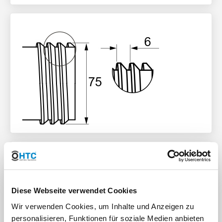
Anschlussgröße
S75*6 DN50 (2") Grobgewinde
Diese Webseite verwendet Cookies
Wir verwenden Cookies, um Inhalte und Anzeigen zu
S75 (2,95") Gewinde Aussenmaß 75mm
personalisieren, Funktionen für soziale Medien anbieten
6mm (0,24") Gewindesteigung