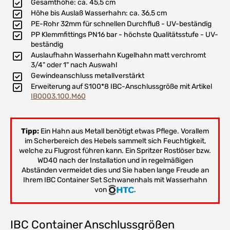
Gesamthöhe: ca. 45,5 cm
Höhe bis Auslaß Wasserhahn: ca. 36,5 cm
PE-Rohr 32mm für schnellen Durchfluß - UV-beständig
PP Klemmfittings PN16 bar - höchste Qualitätsstufe - UV-
beständig
Auslaufhahn Wasserhahn Kugelhahn matt verchromt
3/4" oder 1" nach Auswahl
Gewindeanschluss metallverstärkt
Erweiterung auf S100*8 IBC-Anschlussgröße mit Artikel
IB0003.100.M60
Tipp:
Ein Hahn aus Metall benötigt etwas Pflege. Vorallem
im Scherbereich des Hebels sammelt sich Feuchtigkeit,
welche zu Flugrost führen kann. Ein Spritzer Rostlöser bzw.
WD40 nach der Installation und in regelmäßigen
Abständen vermeidet dies und Sie haben lange Freude an
Ihrem IBC Container Set Schwanenhals mit Wasserhahn
von
.
IBC Container Anschlussgrößen