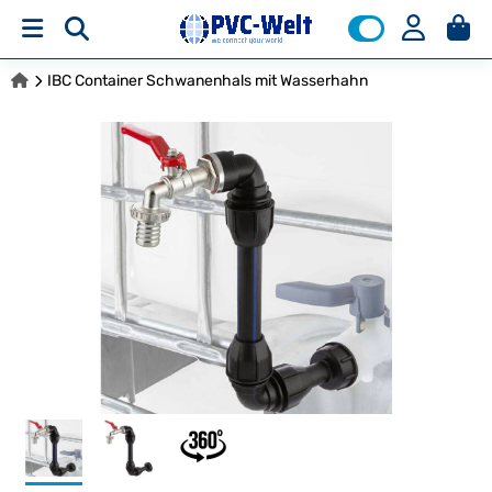
IBC Container Schwanenhals mit Wasserhahn