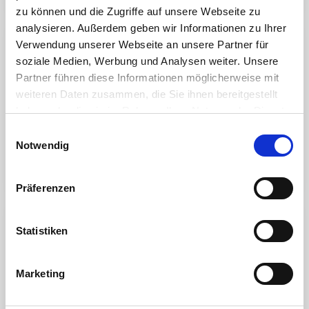
zu können und die Zugriffe auf unsere Webseite zu
analysieren. Außerdem geben wir Informationen zu Ihrer
Verwendung unserer Webseite an unsere Partner für
soziale Medien, Werbung und Analysen weiter. Unsere
Partner führen diese Informationen möglicherweise mit
weiteren Daten zusammen, die Sie ihnen bereitgestellt
haben oder die sie im Rahmen Ihrer Nutzung der Dienste
gesammelt haben. Sie geben Einwilligung zu unseren
Einwilligungsauswahl
Cookies, wenn Sie unsere Webseite weiterhin nutzen.
Notwendig
Präferenzen
Anschlussgröße
Statistiken
S80*6 DN50 (2") Grobgewinde
Marketing
S80 (3,15") Gewinde Aussenmaß 80mm