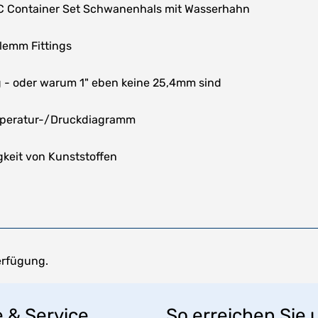
C Container Set Schwanenhals mit Wasserhahn
lemm Fittings
- oder warum 1" eben keine 25,4mm sind
mperatur-/Druckdiagramm
keit von Kunststoffen
erfügung.
e & Service
So erreichen Sie 