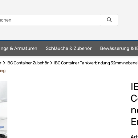
tings & Armaturen
Schläuche & Zubehör
Bewässerung & I
r
IBC Container Zubehör
IBC Container Tankverbindung 32mm nebene
ung
I
C
n
E
Ar