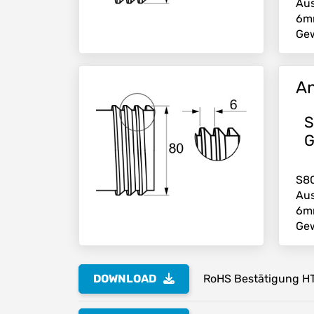
Au
6mm
Ge
An
S
G
S80
Au
6mm
Ge
DOWNLOAD
RoHS Bestätigung H