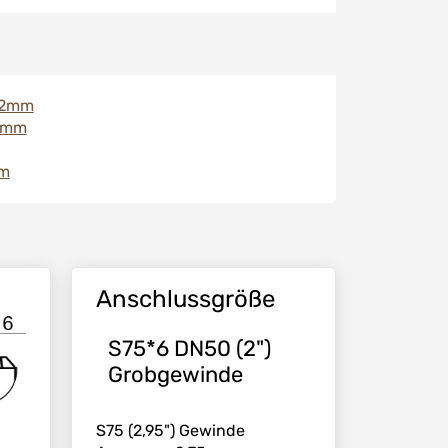
 32mm
32mm
mm
Anschlussgröße
S75*6 DN50 (2")
Grobgewinde
S75 (2,95") Gewinde