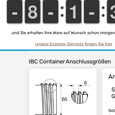
-
-
-
-
7
7
8
8
-
-
-
-
1
1
1
1
-
-
-
-
Farbe:
Lieferumfang:
und Sie erhalten Ihre Ware auf Wunsch schon morgen 
Unsere Express-Services finden Sie hier
IBC Container Anschlussgrößen
An
S
G
S60