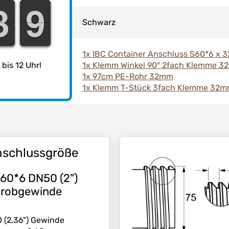
2
2
3
3
8
8
9
9
Schwarz
1x IBC Container Anschluss S60*6 x
1x Klemm Winkel 90° 2fach Klemme 
bis 12 Uhr!
1x 97cm PE-Rohr 32mm
1x Klemm T-Stück 3fach Klemme 32
schlussgröße
60*6 DN50 (2")
robgewinde
 (2,36") Gewinde