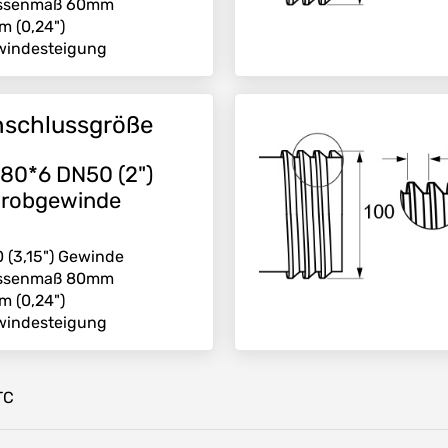
ssenmaß 60mm
 (0,24")
windesteigung
schlussgröße
80*6 DN50 (2")
robgewinde
 (3,15") Gewinde
ssenmaß 80mm
 (0,24")
windesteigung
TC