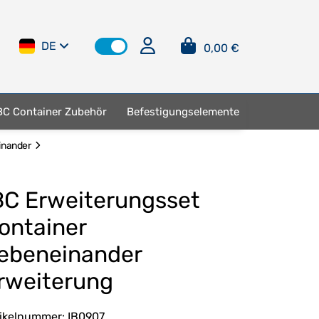
DE
0,00 €
BC Container Zubehör
Befestigungselemente
inander
BC Erweiterungsset
ontainer
ebeneinander
rweiterung
tikelnummer:
IB0907