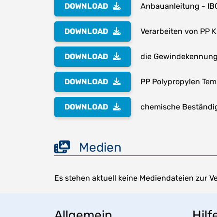
DOWNLOAD
Anbauanleitung - IB
DOWNLOAD
Verarbeiten von PP K
DOWNLOAD
die Gewindekennung 
DOWNLOAD
PP Polypropylen Te
DOWNLOAD
chemische Beständig
Medien
Es stehen aktuell keine Mediendateien zur V
Allgemein
Hilf