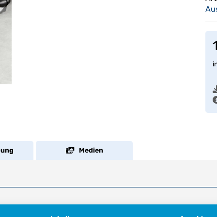
Au
i
bung
Medien