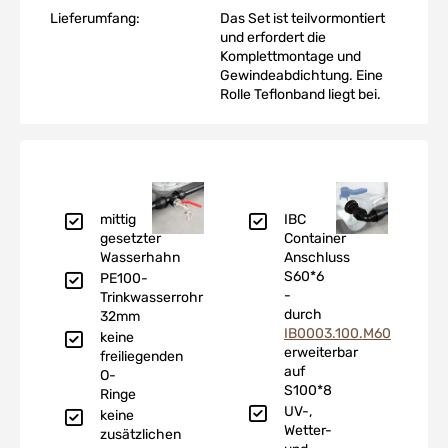
Lieferumfang:
Das Set ist teilvormontiert
und erfordert die
Komplettmontage und
Gewindeabdichtung. Eine
Rolle Teflonband liegt bei.
mittig
IBC
gesetzter
Container
Wasserhahn
Anschluss
S60*6
PE100-
-
Trinkwasserrohr
durch
32mm
IB0003.100.M60
keine
erweiterbar
freiliegenden
auf
O-
S100*8
Ringe
UV-,
keine
Wetter-
zusätzlichen