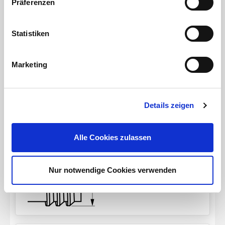
Anschlussgröße
Präferenzen
S75*6 DN50 (2") Grobgewinde
Statistiken
S75 (2,95") Gewinde Aussenmaß 75mm
6mm (0,24") Gewindesteigung
Marketing
Details zeigen
Alle Cookies zulassen
Nur notwendige Cookies verwenden