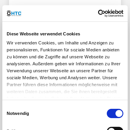
S60*6 DN50 (2") Grobgewinde
S60 (2,36") Gewinde Aussenmaß 60mm
6mm (0,24") Gewindesteigung
Diese Webseite verwendet Cookies
Wir verwenden Cookies, um Inhalte und Anzeigen zu
personalisieren, Funktionen für soziale Medien anbieten
zu können und die Zugriffe auf unsere Webseite zu
analysieren. Außerdem geben wir Informationen zu Ihrer
Verwendung unserer Webseite an unsere Partner für
soziale Medien, Werbung und Analysen weiter. Unsere
Partner führen diese Informationen möglicherweise mit
weiteren Daten zusammen, die Sie ihnen bereitgestellt
haben oder die sie im Rahmen Ihrer Nutzung der Dienste
gesammelt haben. Sie geben Einwilligung zu unseren
Einwilligungsauswahl
Cookies, wenn Sie unsere Webseite weiterhin nutzen.
Notwendig