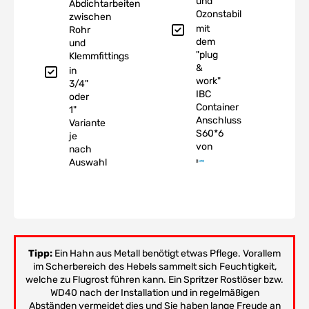
und
Abdichtarbeiten
Ozonstabil
zwischen
mit
Rohr
dem
und
"plug
Klemmfittings
&
in
work"
3/4"
IBC
oder
Container
1"
Anschluss
Variante
S60*6
je
von
nach
Auswahl
Tipp:
Ein Hahn aus Metall benötigt etwas Pflege. Vorallem
im Scherbereich des Hebels sammelt sich Feuchtigkeit,
welche zu Flugrost führen kann. Ein Spritzer Rostlöser bzw.
WD40 nach der Installation und in regelmäßigen
Abständen vermeidet dies und Sie haben lange Freude an