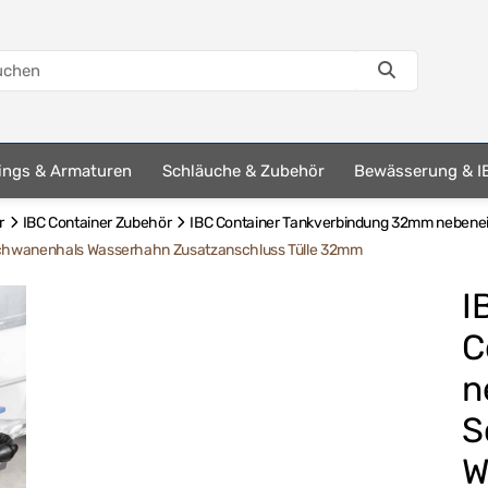
tings & Armaturen
Schläuche & Zubehör
Bewässerung & I
r
IBC Container Zubehör
IBC Container Tankverbindung 32mm nebene
 Schwanenhals Wasserhahn Zusatzanschluss Tülle 32mm
I
C
n
S
W