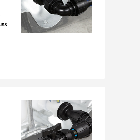
"
uss