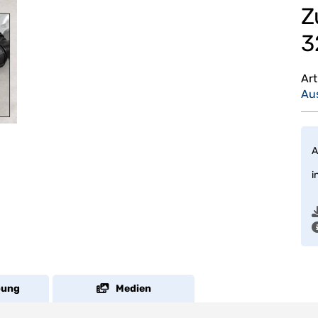
Z
3
Ar
Au
A
i
bung
Medien