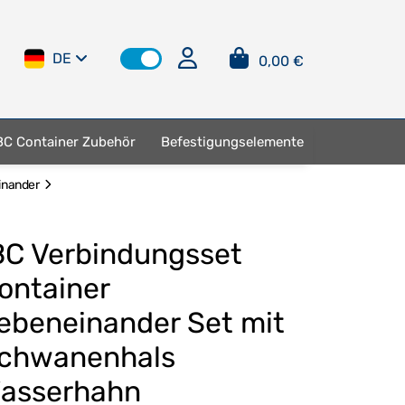
DE
0,00 €
BC Container Zubehör
Befestigungselemente
inander
BC Verbindungsset
ontainer
ebeneinander Set mit
chwanenhals
asserhahn