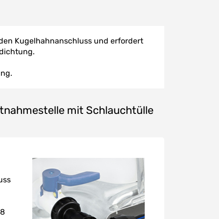
 den Kugelhahnanschluss und erfordert
dichtung.
ung.
nahmestelle mit Schlauchtülle
uss
*8