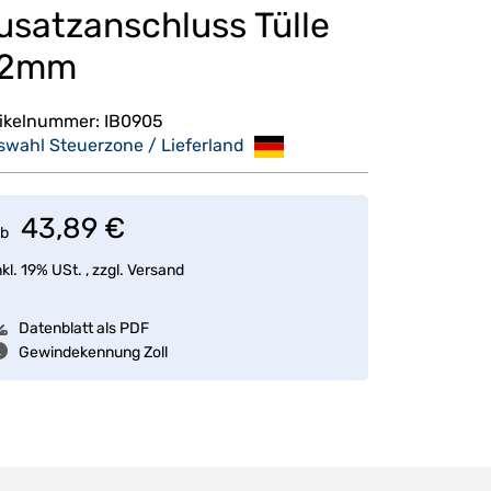
usatzanschluss Tülle
2mm
tikelnummer:
IB0905
swahl Steuerzone / Lieferland
43,89 €
b
nkl. 19% USt. , zzgl.
Versand
Datenblatt als PDF
Gewindekennung Zoll