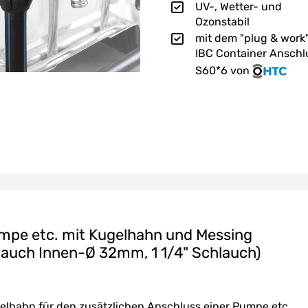
UV-, Wetter- und
Ozonstabil
mit dem "plug & work
IBC Container Anschl
S60*6 von
mpe etc. mit Kugelhahn und Messing
lauch Innen-Ø 32mm, 1 1/4" Schlauch)
lhahn für den zusätzlichen Anschluss einer Pumpe etc.