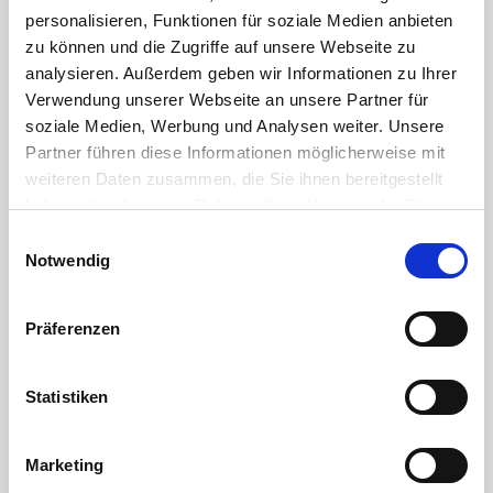
personalisieren, Funktionen für soziale Medien anbieten
Kugelsitz:
PTFE
zu können und die Zugriffe auf unsere Webseite zu
analysieren. Außerdem geben wir Informationen zu Ihrer
Verwendung unserer Webseite an unsere Partner für
Griff:
Aluminium
soziale Medien, Werbung und Analysen weiter. Unsere
Partner führen diese Informationen möglicherweise mit
geeignet für Druckluft, Kalt- und Warmwasser
weiteren Daten zusammen, die Sie ihnen bereitgestellt
80°C max. 8 bar
haben oder die sie im Rahmen Ihrer Nutzung der Dienste
20°C max. 16 bar
gesammelt haben. Sie geben Einwilligung zu unseren
Einwilligungsauswahl
min. Temperatur -20°C
Cookies, wenn Sie unsere Webseite weiterhin nutzen.
Notwendig
Gewinde gemäß ISO 228/1 (DIN 259)
Kugelsitz PTFE
Griff Aluminium
Präferenzen
DOWNLOAD
Statistiken
RoHS Bestätigung HTC
Marketing
DOWNLOAD