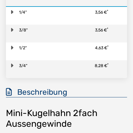
*
1/4"
3,56 €
*
3/8"
3,56 €
*
1/2"
4,63 €
*
3/4"
8,28 €
Beschreibung
Mini-Kugelhahn 2fach
Aussengewinde