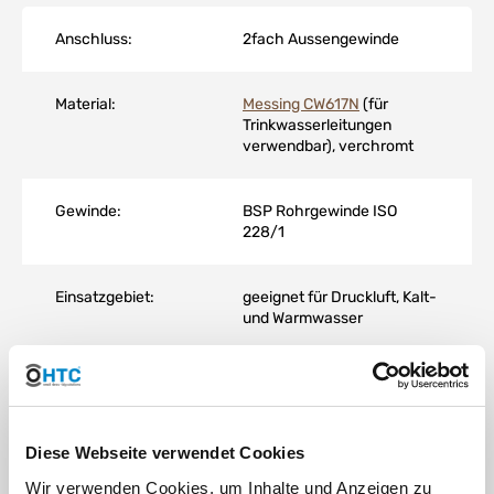
Anschluss:
2fach Aussengewinde
Material:
Messing CW617N
(für
Trinkwasserleitungen
verwendbar), verchromt
Gewinde:
BSP Rohrgewinde ISO
228/1
Einsatzgebiet:
geeignet für Druckluft, Kalt-
und Warmwasser
Temperatur:
-20°C bis 80°C
Arbeitsdruck
8 bar bei 80°C | 16 bar bei
Diese Webseite verwendet Cookies
(PN):
20°
Wir verwenden Cookies, um Inhalte und Anzeigen zu