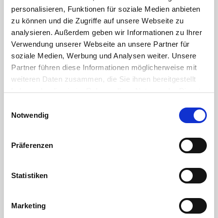
personalisieren, Funktionen für soziale Medien anbieten
Kugelsitz:
PTFE
zu können und die Zugriffe auf unsere Webseite zu
analysieren. Außerdem geben wir Informationen zu Ihrer
Verwendung unserer Webseite an unsere Partner für
Griff:
Aluminium
soziale Medien, Werbung und Analysen weiter. Unsere
Partner führen diese Informationen möglicherweise mit
geeignet für Druckluft, Kalt- und Warmwasser
weiteren Daten zusammen, die Sie ihnen bereitgestellt
80°C max. 8 bar
haben oder die sie im Rahmen Ihrer Nutzung der Dienste
20°C max. 16 bar
gesammelt haben. Sie geben Einwilligung zu unseren
Einwilligungsauswahl
min. Temperatur -20°C
Cookies, wenn Sie unsere Webseite weiterhin nutzen.
Notwendig
Gewinde gemäß ISO 228/1 (DIN 259)
Kugelsitz PTFE
Griff Aluminium
Präferenzen
DOWNLOAD
Statistiken
RoHS Bestätigung HTC
Marketing
DOWNLOAD