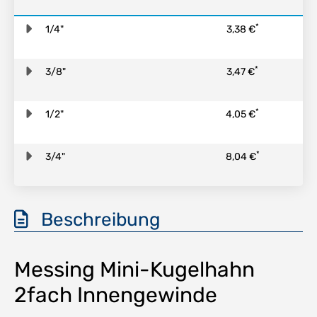
*
1/4"
3,38 €
*
3/8"
3,47 €
*
1/2"
4,05 €
*
3/4"
8,04 €
Beschreibung
Messing Mini-Kugelhahn
2fach Innengewinde