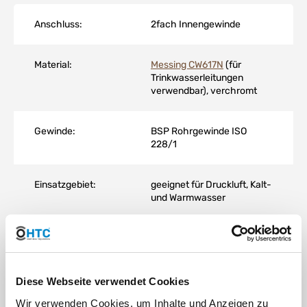
Anschluss:
2fach Innengewinde
Material:
Messing CW617N
(für
Trinkwasserleitungen
verwendbar), verchromt
Gewinde:
BSP Rohrgewinde ISO
228/1
Einsatzgebiet:
geeignet für Druckluft, Kalt-
und Warmwasser
Temperatur:
-20°C bis 80°C
Arbeitsdruck
8 bar bei 80°C | 16 bar bei
Diese Webseite verwendet Cookies
(PN):
20°
Wir verwenden Cookies, um Inhalte und Anzeigen zu