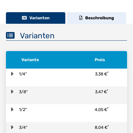
Varianten
Beschreibung
Varianten
Variante
Preis
*
1/4"
3,38 €
*
3/8"
3,47 €
*
1/2"
4,05 €
*
3/4"
8,04 €