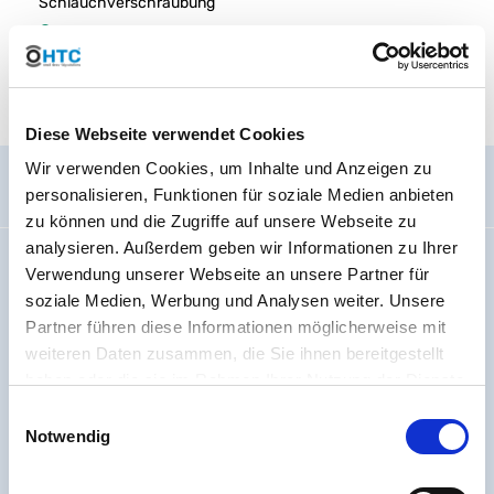
Schlauchverschraubung
Sofort verfügbar
3,90 € -
5,46 €
*
Diese Webseite verwendet Cookies
Wir verwenden Cookies, um Inhalte und Anzeigen zu
Allgemein
personalisieren, Funktionen für soziale Medien anbieten
zu können und die Zugriffe auf unsere Webseite zu
analysieren. Außerdem geben wir Informationen zu Ihrer
Impressum
Verwendung unserer Webseite an unsere Partner für
Wir über uns
soziale Medien, Werbung und Analysen weiter. Unsere
Code Of Conduct
Partner führen diese Informationen möglicherweise mit
weiteren Daten zusammen, die Sie ihnen bereitgestellt
Arbeiten bei PVC-Welt.de
haben oder die sie im Rahmen Ihrer Nutzung der Dienste
Batterieverordnung
gesammelt haben. Sie geben Einwilligung zu unseren
Einwilligungsauswahl
Erklärung zur Barrierefreiheit
Cookies, wenn Sie unsere Webseite weiterhin nutzen.
Notwendig
Seitenübersicht