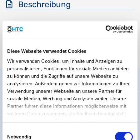
Beschreibung
Medien
Diese Webseite verwendet Cookies
Es stehen aktuell keine Mediendateien zur Verfügung.
Wir verwenden Cookies, um Inhalte und Anzeigen zu
personalisieren, Funktionen für soziale Medien anbieten
zu können und die Zugriffe auf unsere Webseite zu
Allgemein
analysieren. Außerdem geben wir Informationen zu Ihrer
Verwendung unserer Webseite an unsere Partner für
soziale Medien, Werbung und Analysen weiter. Unsere
Impressum
Partner führen diese Informationen möglicherweise mit
Wir über uns
weiteren Daten zusammen, die Sie ihnen bereitgestellt
Code Of Conduct
haben oder die sie im Rahmen Ihrer Nutzung der Dienste
Arbeiten bei PVC-Welt.de
gesammelt haben. Sie geben Einwilligung zu unseren
Einwilligungsauswahl
Cookies, wenn Sie unsere Webseite weiterhin nutzen.
Batterieverordnung
Notwendig