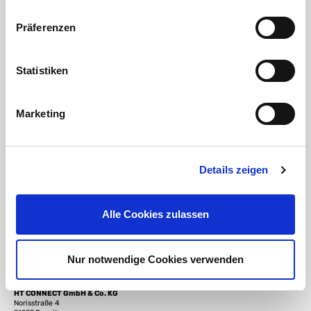
Vorteile des Messing Schnellkupplung Y-Verteilers
CW617N:
Präferenzen
Innengewinde incl. EPDM Flachdichtung
Hochwertiges CW617N Messing
Innengewinde x 2fach GEKA Kupplung
Statistiken
Robuste und langlebige Ausführung
Korrosionsbeständig und druckfest
Schnelle und sichere Schlauchverbindung
Marketing
Ideal für Bewässerung, Garten und Industrie
Einfache Montage und hohe Dichtigkeit
Details zeigen
Jetzt den hochwertigen Messing Schnellkupplung Y-Verteiler
mit 2fach GEKA Kupplung bequem online bei PVC-Welt.de
kaufen und professionelle Wasserverteilung zuverlässig
umsetzen.
Alle Cookies zulassen
Verantwortliche Person für die EU
Nur notwendige Cookies verwenden
In der EU ansässiger Wirtschaftsbeteiligter, der sicherstellt, dass das Produkt den
erforderlichen Vorschriften entspricht:
HT CONNECT GmbH & Co. KG
Norisstraße 4