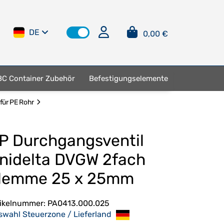
DE
0,00 €
BC Container Zubehör
Befestigungselemente
für PE Rohr
P Durchgangsventil
nidelta DVGW 2fach
lemme 25 x 25mm
tikelnummer:
PA0413.000.025
swahl Steuerzone / Lieferland