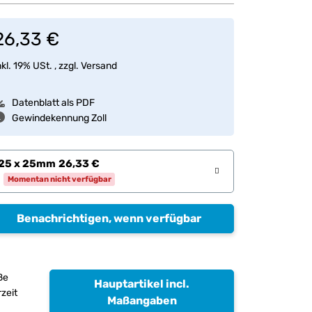
26,33 €
nkl. 19% USt. , zzgl.
Versand
Datenblatt als PDF
Gewindekennung Zoll
25 x 25mm
26,33 €
Momentan nicht verfügbar
Benachrichtigen, wenn verfügbar
ße
Hauptartikel incl.
zeit
Maßangaben