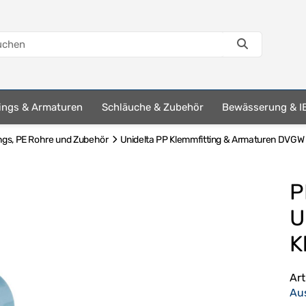
tings & Armaturen
Schläuche & Zubehör
Bewässerung & I
ngs, PE Rohre und Zubehör
Unidelta PP Klemmfitting & Armaturen DVGW 
P
U
K
Ar
Au