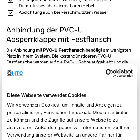
Durchflusses über einrastbaren Hebel
Abdichtung auch bei verschmutztem Wasser
Anbindung der PVC-U
Absperrklappe mit Festflansch
Die Anbindung mit
PVC-U Festflansch
benötigt am wenigsten
Platz in Ihrem System. Die kostengünstigeren PVC-U
Festflansche werden auf die PVC-U Rohre aufgeklebt und die
Absperrklappe
wird zwischen den Festflanschen
eingeschoben. Die beiliegenden verzinkten Schrauben fixieren
die Absperrklappe zwischen den beiden Festflanschen. Um die
Regelarmatur
zu entfernen werden diese Schrauben gelöst
und die Absperrklappe kann im drucklosen Zustand entnommen
Diese Webseite verwendet Cookies
werden. Im Festflansch sind die
PVC-U Bundbuchsen
fest mit
dem Flanschabschnitt verbunden, d.h. Bundbuchse und
Wir verwenden Cookies, um Inhalte und Anzeigen zu
Losflansch sind ein Hart-PVC Fitting. Die Abdichtung befindet
personalisieren, Funktionen für soziale Medien anbieten
sich an der Absperrklappe.
zu können und die Zugriffe auf unsere Webseite zu
analysieren. Außerdem geben wir Informationen zu Ihrer
Montage zwischen Bundbuchse und
Verwendung unserer Webseite an unsere Partner für
Losflansch