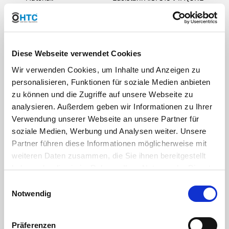
EN 10213-4 / DIN 1.4408)
Dichtring:
EPDM
Diese Webseite verwendet Cookies
DIN:
Dimensionen konform ISO
Wir verwenden Cookies, um Inhalte und Anzeigen zu
4144, Anschlussgewinde
personalisieren, Funktionen für soziale Medien anbieten
nach ISO 7/1 (DIN 2999 / BS
zu können und die Zugriffe auf unsere Webseite zu
21)
analysieren. Außerdem geben wir Informationen zu Ihrer
Verwendung unserer Webseite an unsere Partner für
Farbe:
Grau Edelstahl
soziale Medien, Werbung und Analysen weiter. Unsere
Partner führen diese Informationen möglicherweise mit
weiteren Daten zusammen, die Sie ihnen bereitgestellt
Edelstahl
(nach EN 10020) ist eine Bezeichnung für legierte
haben oder die sie im Rahmen Ihrer Nutzung der Dienste
oder unlegierte Stähle mit besonderem Reinheitsgrad. Stähle,
deren Schwefel- und Phosphorgehalt (sogenannte
gesammelt haben. Sie geben Einwilligung zu unseren
Einwilligungsauswahl
Eisenbegleiter) 0,025% nicht überschreitet.
Cookies, wenn Sie unsere Webseite weiterhin nutzen.
Notwendig
Die Legierung 316 ist eine Standard Stahlsorte mit Molybdän.
Das Molybdän verleiht der Legierung 316 eine bessere
Korrosionsbeständigkeit als 304, insbesondere eine höhere
Präferenzen
Beständigkeit gegen Lochfraß und Spaltkorrosion in