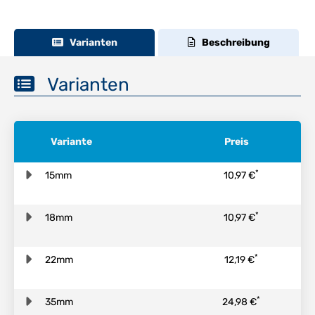
Varianten
Beschreibung
Varianten
Variante
Preis
*
15mm
10,97 €
*
18mm
10,97 €
*
22mm
12,19 €
*
35mm
24,98 €