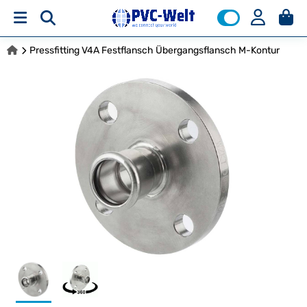
Pressfitting V4A Festflansch Übergangsflansch M-Kontur