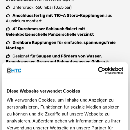
Unterdruck: 650 mbar (0,65 bar)
Anschlussfertig mit 110-A Storz-Kupplungen
aus
Aluminium montiert
4" Durchmesser Schlauch fixiert mit
Gelenkbolzenschelle Panzerschelle
verzinkt
Drehbare Kupplungen
für einfache, spannungsfreie
Montage
Geeignet für
Saugen und Fördern von Wasser,
Brauchwasser, Grau-und Schmutzwasser, Gülle o.ä.
Robust, formstabil & langlebig
Ideal für
Pumpen, Bewässerung, Baustellen,
Landwirtschaft & Feuerwehr
Ob zur
Wasserentnahme, Entwässerung, Bewässerung
oder
Diese Webseite verwendet Cookies
als
Pumpenschlauch
– dieser
PVC Saug- und Druckschlauch
mit Storz
bietet maximale Zuverlässigkeit, einfache
Wir verwenden Cookies, um Inhalte und Anzeigen zu
Handhabung und professionelle Qualität für den täglichen
personalisieren, Funktionen für soziale Medien anbieten
Einsatz.
zu können und die Zugriffe auf unsere Webseite zu
analysieren. Außerdem geben wir Informationen zu Ihrer
Verwendung unserer Webseite an unsere Partner für