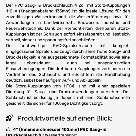
Der PVC Saug- & Druckschlauch 4 Zoll mit Storz-Kupplungen
110-A (Knaggenabstand 133mm) ist die ideale Lösung für den
zuverlässigen Wassertransport, die Wasserförderung sowie für
Anwendungen in Landwirtschaft, Bauwesen, Industrie und
Feuerwehrtechnik. Dank der vormontierten, drehbaren Storz-
Kupplungen ist der Schlauch sofort einsatzbereit und lässt sich
schnell, sicher und spannungsfrei anschließen.
Der hochwertige PVC-Spiralschlauch mit komplett
eingegossener Spirale überzeugt durch seine hohe Saug- und
Druckfestigkeit, eine ausgezeichnete Formstabilität sowie eine
lange Lebensdauer – auch bei anspruchsvollen
Einsatzbedingungen. Die drehbaren Kupplungen verhindern ein
Verdrehen des Schlauchs und erleichtern die Handhabung
deutlich, selbst bei häufigem Auf- und Abkuppeln.
Die Storz-Kupplungen von HTC© sind mit einer speziellen
Dichtung für Saug- und Druckanwendungen versehen. Der
Schlauch ist beidseitig je doppelt mit einer Schlauchschelle
gesichert, die sicher für 100%ige Dichtigkeit sorgt.
Produktvorteile auf einen Blick:
4″ (Innendurchmesser 102mm) PVC Saug- &
Druckschlauch
für Wassertransport