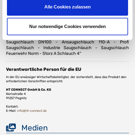
Schlauch - unterdruckfest - vakuumfest - druckbeständig -
Alle Cookies zulassen
Feuerwehr - THW - Katastrophenschutz - Wasserförderung -
Wasserentnahme - Löschwasserförderung - Landwirtschaft -
Bauwesen - Industrie - Pumpenansaugung -
Hochwasserpumpe - Bewässerung - Wasser - Löschwasser -
Nur notwendige Cookies verwenden
Brauchwasser - Abwasser - Schmutzwasser - Feuerwehr
Ansaugschlauch 4 Zoll - Saugschlauch mit Storz A - Druck- und
Saugschlauch DN100 - Ansaugschlauch 110-A - Profi
Saugschlauch - Industrie Saugschlauch - Saugschlauch
Feuerwehr Norm - Storz A Schlauch 4"
Verantwortliche Person für die EU
In der EU ansässiger Wirtschaftsbeteiligter, der sicherstellt, dass das Produkt den
erforderlichen Vorschriften entspricht:
HT CONNECT GmbH & Co. KG
Norisstraße 4
91257 Pegnitz
Kontakt:
E-Mail:
info@ht-connect.de
Medien