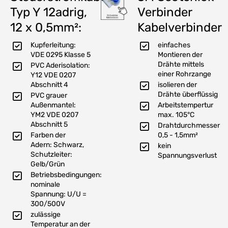
Typ Y 12adrig,
Verbinder
12 x 0,5mm²:
Kabelverbinder
Kupferleitung:
einfaches
VDE 0295 Klasse 5
Montieren der
Drähte mittels
PVC Aderisolation:
einer Rohrzange
Y12 VDE 0207
Abschnitt 4
isolieren der
Drähte überflüssig
PVC grauer
Außenmantel:
Arbeitstempertur
YM2 VDE 0207
max. 105°C
Abschnitt 5
Drahtdurchmesser
Farben der
0,5 - 1,5mm²
Adern: Schwarz,
kein
Schutzleiter:
Spannungsverlust
Gelb/Grün
Betriebsbedingungen:
nominale
Spannung: U/U =
300/500V
zulässige
Temperatur an der