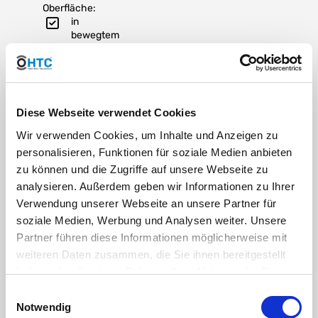
Oberfläche:
in
bewegtem
Zustand:
-15°C
bis +70°C
in
ruhendem
Diese Webseite verwendet Cookies
Zustand:
-40°C bis
Wir verwenden Cookies, um Inhalte und Anzeigen zu
+70°C
personalisieren, Funktionen für soziale Medien anbieten
zu können und die Zugriffe auf unsere Webseite zu
analysieren. Außerdem geben wir Informationen zu Ihrer
Verwendung unserer Webseite an unsere Partner für
Versandkostenhinweis Deutschland 40m
soziale Medien, Werbung und Analysen weiter. Unsere
Rollenzuschnitt
:
Partner führen diese Informationen möglicherweise mit
pro Rolle Versandkosten 7,90 EUR brutto
weiteren Daten zusammen, die Sie ihnen bereitgestellt
haben oder die sie im Rahmen Ihrer Nutzung der Dienste
Versandkostenhinweis Deutschland 50m
gesammelt haben. Sie geben Einwilligung zu unseren
Einwilligungsauswahl
Rollenzuschnitt
:
Cookies, wenn Sie unsere Webseite weiterhin nutzen.
Notwendig
pro Rolle Versandkosten 9,90 EUR brutto