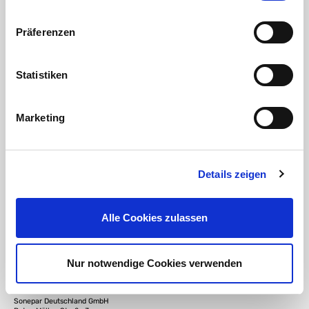
Präferenzen
Versandkostenhinweis Deutschland 100m Rolle
:
pro Rolle Versandkosten 15,90 EUR brutto
Statistiken
Marketing
DOWNLOAD
RoHS Bestätigung HTC
Details zeigen
DOWNLOAD
Alle Cookies zulassen
3M Scotchlok Datenblatt
Nur notwendige Cookies verwenden
Angaben zur Produktsicherheit:
Hersteller:
Sonepar Deutschland GmbH