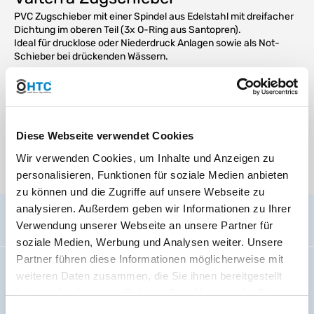
PVC Zugschieber mit einer Spindel aus Edelstahl mit dreifacher
Dichtung im oberen Teil (3x O-Ring aus Santopren).
Ideal für drucklose oder Niederdruck Anlagen sowie als Not-
Schieber bei drückenden Wässern.
50 - 75mm Schwert aus Kunststoff
90 - 315mm Schwert aus Edelstahl
Medien
Diese Webseite verwendet Cookies
Wir verwenden Cookies, um Inhalte und Anzeigen zu
Es stehen aktuell keine Mediendateien zur Verfügung.
personalisieren, Funktionen für soziale Medien anbieten
zu können und die Zugriffe auf unsere Webseite zu
analysieren. Außerdem geben wir Informationen zu Ihrer
Allgemein
Verwendung unserer Webseite an unsere Partner für
soziale Medien, Werbung und Analysen weiter. Unsere
Partner führen diese Informationen möglicherweise mit
Impressum
weiteren Daten zusammen, die Sie ihnen bereitgestellt
Wir über uns
haben oder die sie im Rahmen Ihrer Nutzung der Dienste
Code Of Conduct
gesammelt haben. Sie geben Einwilligung zu unseren
Einwilligungsauswahl