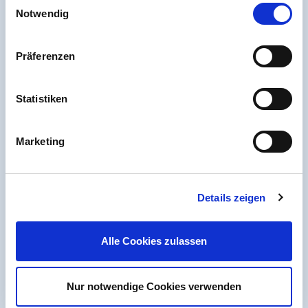
Cookies, wenn Sie unsere Webseite weiterhin nutzen.
Notwendig
Arbeiten bei PVC-Welt.de
Batterieverordnung
Erklärung zur Barrierefreiheit
Präferenzen
Seitenübersicht
Statistiken
Marketing
Details zeigen
Alle Cookies zulassen
Nur notwendige Cookies verwenden