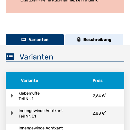
Ersatzteil - keine Rücknahme, kein Widerruf
Varianten
Beschreibung
Varianten
Variante
Preis
Klebemuffe
*
2,64 €
Teil Nr. 1
Innengewinde Achtkant
*
2,88 €
Teil Nr. C1
Innengewinde Achtkant