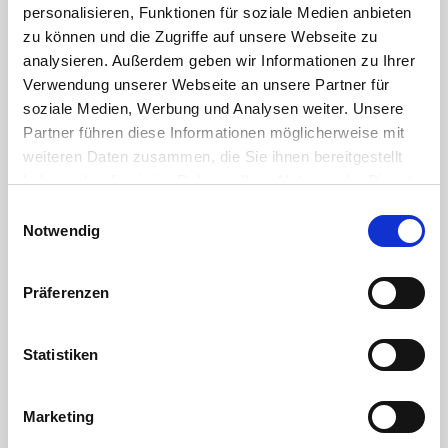
DOWNLOAD
personalisieren, Funktionen für soziale Medien anbieten
zu können und die Zugriffe auf unsere Webseite zu
Kleben von PVC-U Rohren und -Fittings
analysieren. Außerdem geben wir Informationen zu Ihrer
Verwendung unserer Webseite an unsere Partner für
DOWNLOAD
soziale Medien, Werbung und Analysen weiter. Unsere
die Gewindekennung - oder warum 1" eben keine 25,4mm sind
Partner führen diese Informationen möglicherweise mit
weiteren Daten zusammen, die Sie ihnen bereitgestellt
DOWNLOAD
haben oder die sie im Rahmen Ihrer Nutzung der Dienste
gesammelt haben. Sie geben Einwilligung zu unseren
abdichten und verbinden von Kunststoffgewinden
Einwilligungsauswahl
Cookies, wenn Sie unsere Webseite weiterhin nutzen.
Notwendig
DOWNLOAD
chemische Beständigkeit von Kunststoffen
Präferenzen
DOWNLOAD
Statistiken
äußere Merkmale von Spritzgussfittings
Verantwortliche Person für die EU
Marketing
In der EU ansässiger Wirtschaftsbeteiligter, der sicherstellt, dass das Produkt den