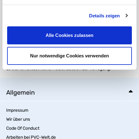
erforderlichen Vorschriften entspricht:
HT CONNECT GmbH & Co. KG
Norisstraße 4
Details zeigen
91257 Pegnitz
Kontakt:
E-Mail:
info@ht-connect.de
Alle Cookies zulassen
Medien
Nur notwendige Cookies verwenden
Es stehen aktuell keine Mediendateien zur Verfügung.
Allgemein
Impressum
Wir über uns
Code Of Conduct
Arbeiten bei PVC-Welt.de