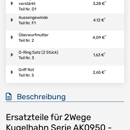
*
verstärkt
3,28 €
Teil Nr. D1
Aussengewinde
*
4,12 €
Teil Nr. F1
Überwurfmutter
*
4,09 €
Teil Nr. 2
O-Ring Satz (2 Stück)
*
1,63 €
Teil Nr. 3
Griff Rot
*
2,65 €
Teil Nr. 5
Beschreibung
Ersatzteile für 2Wege
Kugelhahn Serie AK0950 -