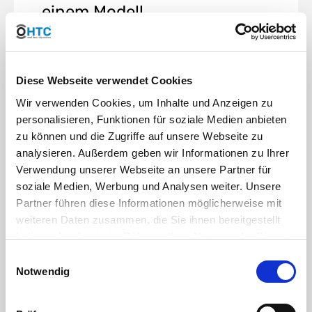
einem Modell
Patentierter durchlaufender 360°-
Mechanismus für Teil- und Vollkreis in
einem Modell von 50° bis 360°.
Diese Webseite verwendet Cookies
Wir verwenden Cookies, um Inhalte und Anzeigen zu
personalisieren, Funktionen für soziale Medien anbieten
zu können und die Zugriffe auf unsere Webseite zu
analysieren. Außerdem geben wir Informationen zu Ihrer
Verwendung unserer Webseite an unsere Partner für
Kopf- und
soziale Medien, Werbung und Analysen weiter. Unsere
Schlitzfeststellschraube
Partner führen diese Informationen möglicherweise mit
weiteren Daten zusammen, die Sie ihnen bereitgestellt
Mit einem Schlitzschraubendreher oder
dem Hunter Einstellschlüssel können Sie
haben oder die sie im Rahmen Ihrer Nutzung der Dienste
bei Bedarf leicht und bequem
gesammelt haben. Sie geben Einwilligung zu unseren
Einwilligungsauswahl
Einstellungen vornehmen.
Cookies, wenn Sie unsere Webseite weiterhin nutzen.
Notwendig