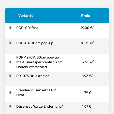
Variante
Preis
*
PGP-00: fest
19,00 €
*
PGP-04: 10cm pop-up
18,35 €
PGP-12-CV: 30cm pop-up
*
mit Auslaufsperrventil bis 1m
52,25 €
Höhenunterschied
*
PR-075 Druckregler
8,93 €
Standarddüsensatz PGP
*
1,79 €
Ultra
*
Düsenset "kurze Entfernung"
1,67 €