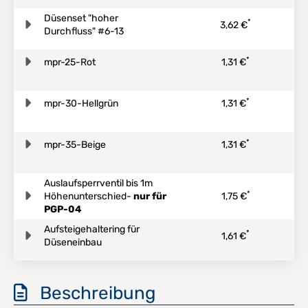
Düsenset "hoher
*
3,62 €
Durchfluss" #6-13
*
mpr-25-Rot
1,31 €
*
mpr-30-Hellgrün
1,31 €
*
mpr-35-Beige
1,31 €
Auslaufsperrventil bis 1m
*
Höhenunterschied-
nur für
1,75 €
PGP-04
Aufsteigehaltering für
*
1,61 €
Düseneinbau
Beschreibung