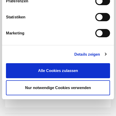
Präferenzen
Statistiken
Auslaufsperrventil (4.56
M) (nicht im
Marketing
Lieferumfang
enthalten!)
Details zeigen
Da Luft im System langfristige Schäden
am Getrieberegnern und Rohrleitungen
verursachen kann, verhindert das
Alle Cookies zulassen
Auslaufsperrventil das Entleeren der
Leitungen, wenn das System
abgeschaltet ist. Das spart Wasser,
verhindert Schäden und sorgt für eine
Nur notwendige Cookies verwenden
längere Lebensdauer des Systems.