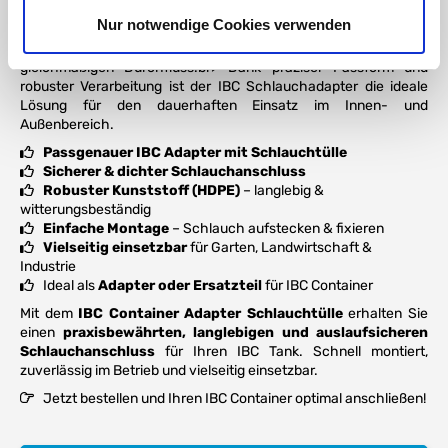
Schläuchen
an Ihren IBC Container. Ob zur
Bewässerung,
Nur notwendige Cookies verwenden
Regenwassernutzung
oder für
industrielle Anwendungen
–
dieser Adapter sorgt für eine stabile Verbindung und einen
gleichmäßigen Durchfluss.br> Dank präziser Passform und
robuster Verarbeitung ist der IBC Schlauchadapter die ideale
Lösung für den dauerhaften Einsatz im Innen- und
Außenbereich.
Passgenauer IBC Adapter mit Schlauchtülle
Sicherer & dichter Schlauchanschluss
Robuster Kunststoff (HDPE)
– langlebig &
witterungsbeständig
Einfache Montage
– Schlauch aufstecken & fixieren
Vielseitig einsetzbar
für Garten, Landwirtschaft &
Industrie
Ideal als
Adapter oder Ersatzteil
für IBC Container
Mit dem
IBC Container Adapter Schlauchtülle
erhalten Sie
einen
praxisbewährten, langlebigen und auslaufsicheren
Schlauchanschluss
für Ihren IBC Tank. Schnell montiert,
zuverlässig im Betrieb und vielseitig einsetzbar.
Jetzt bestellen und Ihren IBC Container optimal anschließen!