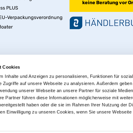
keine Beratung vor Or
ess PLUS
EU-Verpackungsverordnung
loater
t Cookies
 Inhalte und Anzeigen zu personalisieren, Funktionen für sozia
e Zugriffe auf unsere Webseite zu analysieren. Außerdem geben
rwendung unserer Webseite an unsere Partner für soziale Medie
Vertrag widerrufen
re Partner führen diese Informationen möglicherweise mit weite
ereitgestellt haben oder die sie im Rahmen Ihrer Nutzung der D
n Einwilligung zu unseren Cookies, wenn Sie unsere Webseite 
© 2013 - 2026 HT CONNECT GmbH & Co. KG
t, dem Online Shop mit Qualitätsprodukten von HTC© – PVC-
 zzgl.
Versand
, Gewerbekunden: Alle Preise exkl. USt. zzgl.
V