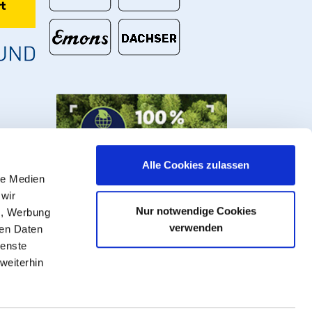
t
Alle Cookies zulassen
le Medien
 wir
Nur notwendige Cookies
n, Werbung
verwenden
ren Daten
ienste
weiterhin
U Rohre, Armaturen und Fittings.
ersand
, ** paketversandfähige Waren