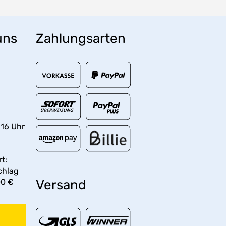
uns
Zahlungsarten
 16 Uhr
t:
chlag
00 €
Versand