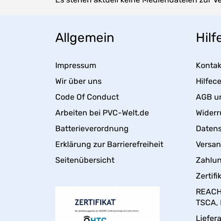
Allgemein
Hilf
Impressum
Kontak
Wir über uns
Hilfec
Code Of Conduct
AGB u
Arbeiten bei PVC-Welt.de
Widerr
Batterieverordnung
Daten
Erklärung zur Barrierefreiheit
Versa
Seitenübersicht
Zahlun
Zertifi
REACH,
TSCA,
Liefer