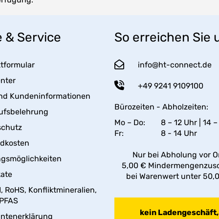
e & Service
So erreichen Sie 
tformular
info@ht-connect.de
enter
+49 9241 9109100
nd Kundeninformationen
Bürozeiten - Abholzeiten:
ufsbelehrung
Mo – Do:
8 – 12 Uhr | 14 –
schutz
Fr:
8 - 14 Uhr
ndkosten
Nur bei Abholung vor Or
gsmöglichkeiten
5,00 € Mindermengenzus
kate
bei Warenwert unter 50,
 RoHS, Konfliktmineralien,
 PFAS
kein Ladengeschäft,
antenerklärung