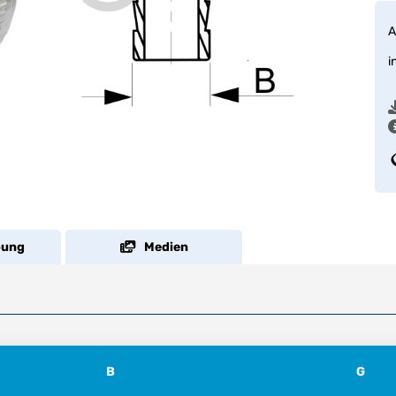
A
i
bung
Medien
B
G