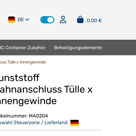
DE
0,00 €
BC Container Zubehör
Befestigungselemente
uss Tülle x Innengewinde
unststoff
ahnanschluss Tülle x
nnengewinde
tikelnummer:
MA0204
swahl Steuerzone / Lieferland