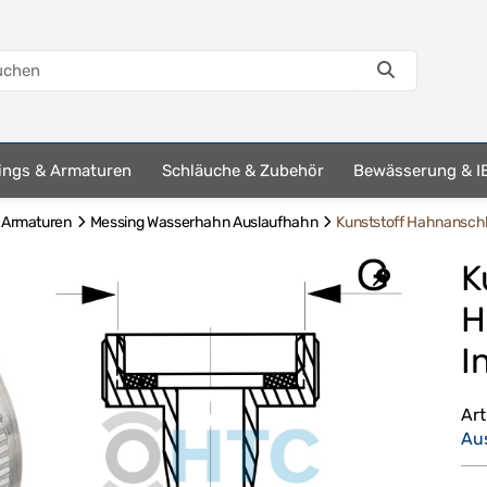
tings & Armaturen
Schläuche & Zubehör
Bewässerung & I
& Armaturen
Messing Wasserhahn Auslaufhahn
Kunststoff Hahnanschl
K
H
I
Ar
Au