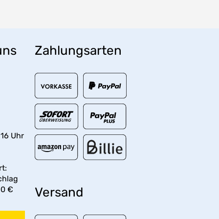
uns
Zahlungsarten
 16 Uhr
t:
chlag
00 €
Versand