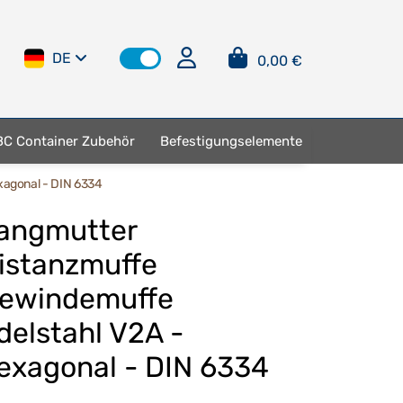
DE
0,00 €
BC Container Zubehör
Befestigungselemente
xagonal - DIN 6334
angmutter
istanzmuffe
ewindemuffe
delstahl V2A -
exagonal - DIN 6334