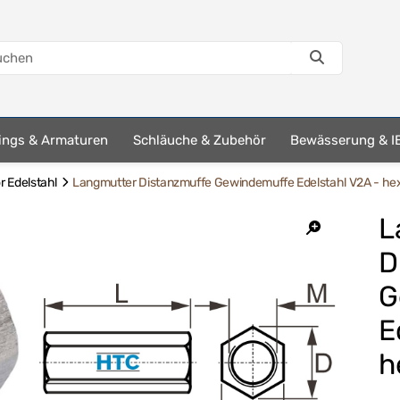
tings & Armaturen
Schläuche & Zubehör
Bewässerung & I
 Edelstahl
Langmutter Distanzmuffe Gewindemuffe Edelstahl V2A - he
L
D
G
E
h