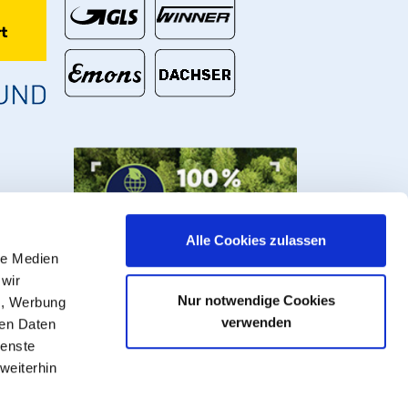
t
Alle Cookies zulassen
le Medien
 wir
Nur notwendige Cookies
n, Werbung
verwenden
ren Daten
ienste
weiterhin
U Rohre, Armaturen und Fittings.