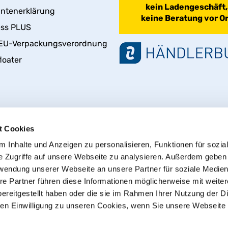
kein Ladengeschäft,
antenerklärung
keine Beratung vor Or
ess PLUS
EU-Verpackungsverordnung
loater
t Cookies
 Inhalte und Anzeigen zu personalisieren, Funktionen für sozia
e Zugriffe auf unsere Webseite zu analysieren. Außerdem geben
rwendung unserer Webseite an unsere Partner für soziale Medie
Vertrag widerrufen
re Partner führen diese Informationen möglicherweise mit weite
ereitgestellt haben oder die sie im Rahmen Ihrer Nutzung der D
n Einwilligung zu unseren Cookies, wenn Sie unsere Webseite 
© 2013 - 2026 HT CONNECT GmbH & Co. KG
t, dem Online Shop mit Qualitätsprodukten von HTC© – PVC-