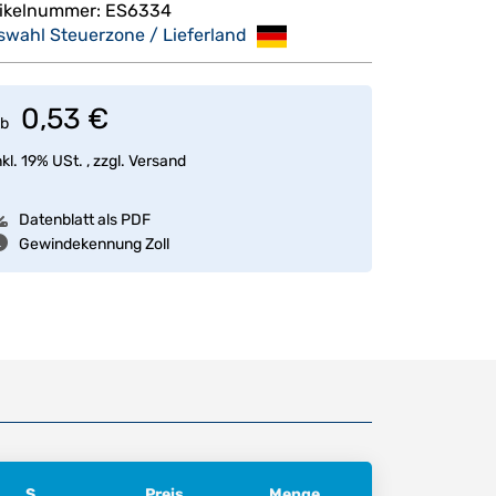
tikelnummer:
ES6334
swahl Steuerzone / Lieferland
0,53 €
b
nkl. 19% USt. , zzgl.
Versand
Datenblatt als PDF
Gewindekennung Zoll
S
Preis
Menge