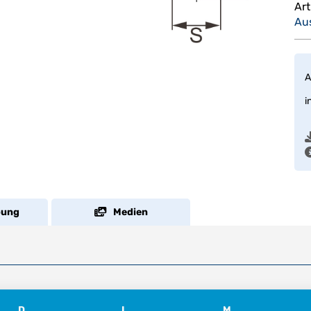
Ar
Au
A
i
bung
Medien
D
L
M