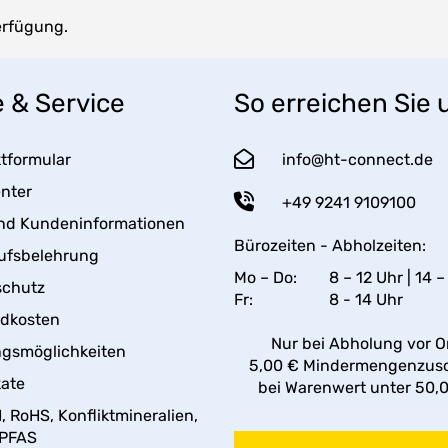
erfügung.
e & Service
So erreichen Sie 
tformular
info@ht-connect.de
enter
+49 9241 9109100
nd Kundeninformationen
Bürozeiten - Abholzeiten:
ufsbelehrung
Mo – Do:
8 – 12 Uhr | 14 –
schutz
Fr:
8 - 14 Uhr
ndkosten
Nur bei Abholung vor Or
gsmöglichkeiten
5,00 € Mindermengenzus
kate
bei Warenwert unter 50,
 RoHS, Konfliktmineralien,
 PFAS