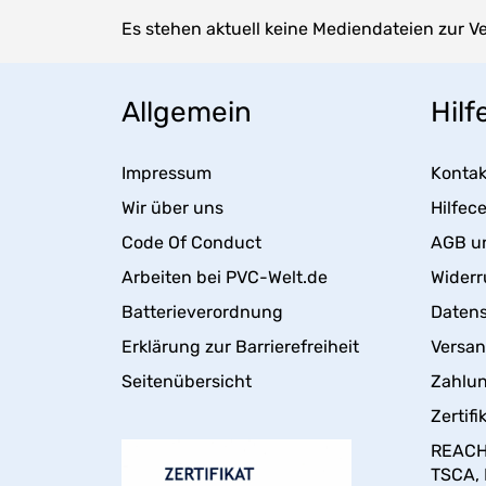
Es stehen aktuell keine Mediendateien zur V
Allgemein
Hilf
Impressum
Kontak
Wir über uns
Hilfec
Code Of Conduct
AGB u
Arbeiten bei PVC-Welt.de
Widerr
Batterieverordnung
Daten
Erklärung zur Barrierefreiheit
Versa
Seitenübersicht
Zahlun
Zertifi
REACH,
TSCA,