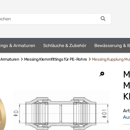
tings & Armaturen
Schläuche & Zubehör
Bewässerung & I
& Armaturen
Messing Klemmfittings für PE-Rohre
Messing Kupplung Mu
M
M
K
Ar
Au