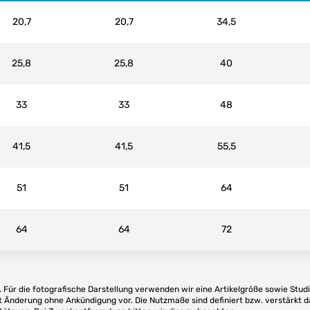
20,7
20,7
34,5
25,8
25,8
40
33
33
48
41,5
41,5
55,5
51
51
64
64
64
72
Für die fotografische Darstellung verwenden wir eine Artikelgröße sowie Studi
t Änderung ohne Ankündigung vor. Die Nutzmaße sind definiert bzw. verstärkt d