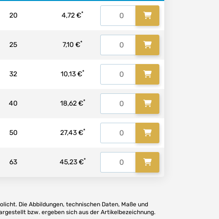
*
20
4,72 €
*
25
7,10 €
*
32
10,13 €
*
40
18,62 €
*
50
27,43 €
*
63
45,23 €
olicht. Die Abbildungen, technischen Daten, Maße und
argestellt bzw. ergeben sich aus der Artikelbezeichnung.