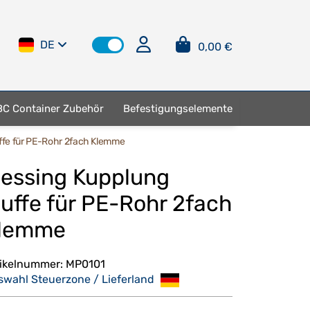
DE
0,00 €
BC Container Zubehör
Befestigungselemente
ffe für PE-Rohr 2fach Klemme
essing Kupplung
uffe für PE-Rohr 2fach
lemme
tikelnummer:
MP0101
swahl Steuerzone / Lieferland