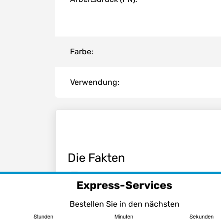
Farbe:
Verwendung:
Die Fakten
Sandstrahloptik
Express-Services
einsetzbar für Kalt- und Warmwass
geeignet für alle Arten von Wässer
Bestellen Sie in den nächsten
sowie Flüssigkeiten höherer bzw. ni
Stunden
Minuten
Sekunden
Dichte