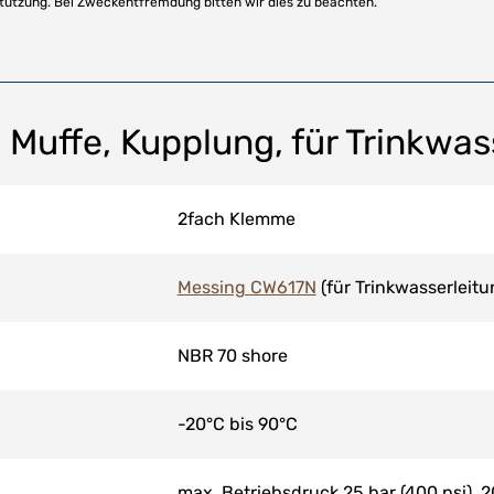
stützung. Bei Zweckentfremdung bitten wir dies zu beachten.
 Muffe, Kupplung, für Trinkwas
2fach Klemme
Messing CW617N
(für Trinkwasserleit
NBR 70 shore
-20°C bis 90°C
max. Betriebsdruck 25 bar (400 psi), 