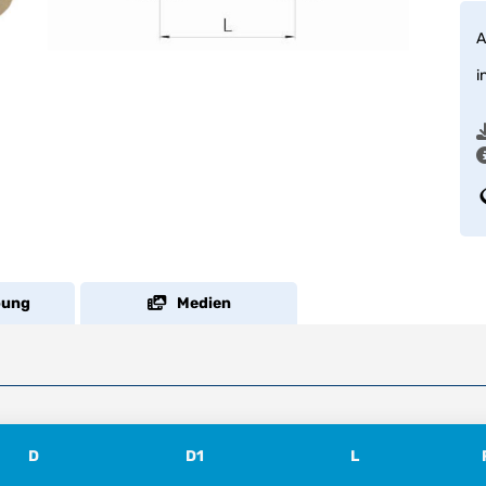
A
i
bung
Medien
D
D1
L