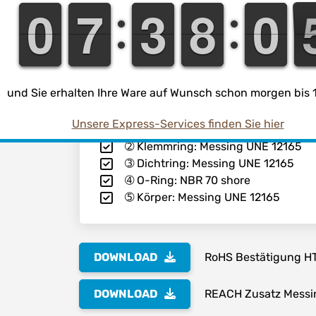
9
9
0
0
6
6
7
7
2
2
3
3
7
7
8
8
9
9
0
0
Messing CW61N
(für Trinkwasserlei
verwendbar)
und Sie erhalten Ihre Ware auf Wunsch schon morgen bis 1
Die Daten
Unsere Express-Services finden Sie hier
➀ Überwurfmutter: Messing UNE 12
➁ Klemmring: Messing UNE 12165
➂ Dichtring: Messing UNE 12165
➃ O-Ring: NBR 70 shore
➄ Körper: Messing UNE 12165
DOWNLOAD
RoHS Bestätigung H
DOWNLOAD
REACH Zusatz Messi