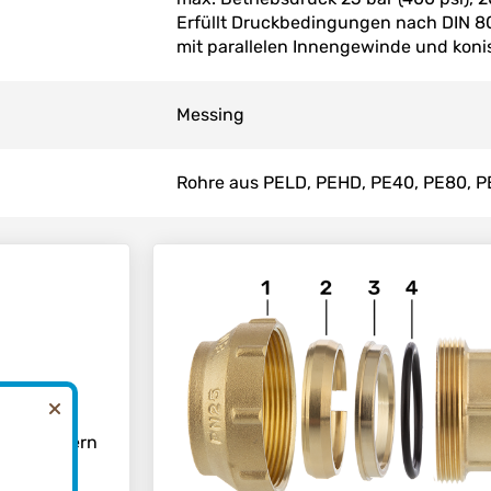
Erfüllt Druckbedingungen nach DIN 80
mit parallelen Innengewinde und kon
Messing
Rohre aus PELD, PEHD, PE40, PE80, P
er
n, Abwässern
edrigerer