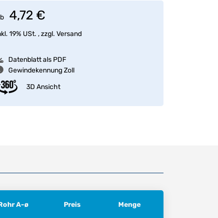
4,72 €
b
nkl. 19% USt. , zzgl.
Versand
Datenblatt als PDF
Gewindekennung Zoll
3D Ansicht
Rohr A-ø
Preis
Menge