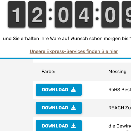
1
1
1
1
1
1
2
2
9
9
0
0
3
3
4
4
1
0
0
Arbeitsdruck (PN):
PN 6 bei 
Material:
Messing 
Trinkwass
und Sie erhalten Ihre Ware auf Wunsch schon morgen bis 1
Unsere Express-Services finden Sie hier
Dichtung:
incl. Fla
Farbe:
Messing
DOWNLOAD
RoHS Bes
DOWNLOAD
REACH Zu
DOWNLOAD
die Gewin