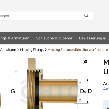
tings & Armaturen
Schläuche & Zubehör
Bewässerung & I
& Armaturen
Messing Fittings
Messing Schlauchtülle Überwurfmutter x 
M
Ü
Ar
Au
A