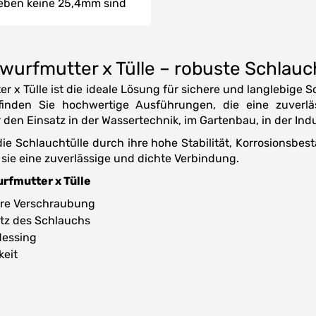
eben keine 25,4mm sind
wurfmutter x Tülle – robuste Schlauc
r x Tülle ist die ideale Lösung für sichere und langlebige
nden Sie hochwertige Ausführungen, die eine zuverl
en Einsatz in der Wassertechnik, im Gartenbau, in der Indu
e Schlauchtülle durch ihre hohe Stabilität, Korrosionsbes
sie eine zuverlässige und dichte Verbindung.
rfmutter x Tülle
ere Verschraubung
itz des Schlauchs
Messing
keit