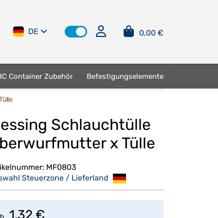
DE
0,00 €
BC Container Zubehör
Befestigungselemente
Tülle
essing Schlauchtülle
berwurfmutter x Tülle
tikelnummer:
MF0803
swahl Steuerzone / Lieferland
1,32 €
b