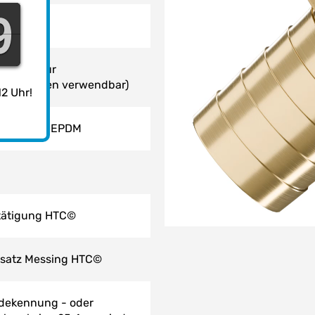
8
8
7
20°C
CW617N
(für
erleitungen verwendbar)
2 Uhr!
chdichtung EPDM
tätigung HTC©
satz Messing HTC©
dekennung - oder