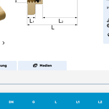
i
bung
Medien
DN
G
L
L1
L2