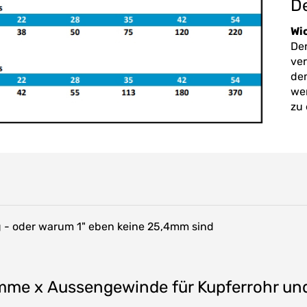
De
Wi
De
ver
dem
wer
zu 
- oder warum 1" eben keine 25,4mm sind
me x Aussengewinde für Kupferrohr und