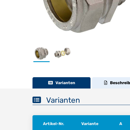
Varianten
Beschrei
Varianten
Artikel-Nr.
Variante
A