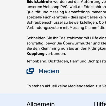
Edelstahlrohr
werden bei der Auführung v
unserem Webshop PVC-Welt.de Edelstahlrohr 
Qualität und Messing Klemmfittings immer m
spezielle Fachkenntnis - dies spielt alles kei
Schraubenschlüssel zu bewerkstelligen. Ob 
Verbindungssystem mit Messing Klemmfittin
Schneiden Sie Ihr Edelstahlrohr mit Hilfe e
sorgfältig, bevor Sie Überwurfmutter und Kl
Sie den Klemmring nun bis an den Fittingkör
Kupplung
verbunden.
Teflonband, Dichtfaden, Hanf und Dichtpast
Medien
Es stehen aktuell keine Mediendateien zur V
Allgemein
Hilf