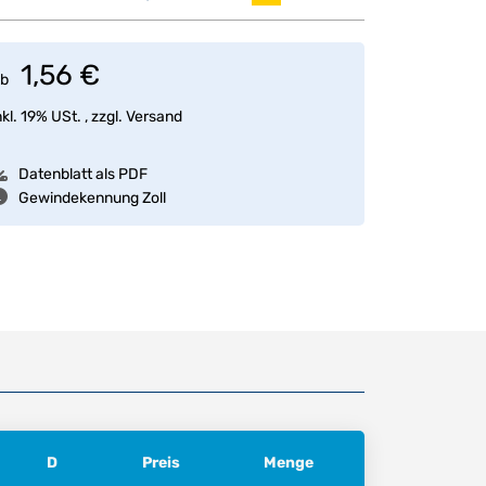
1,56 €
b
nkl. 19% USt. , zzgl.
Versand
Datenblatt als PDF
Gewindekennung Zoll
D
Preis
Menge