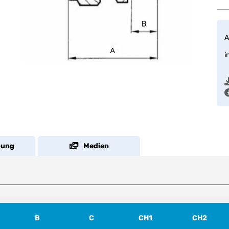
A
i
bung
Medien
B
C
CH1
CH2