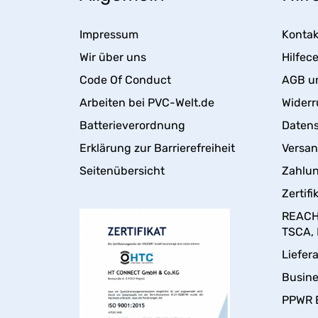
Impressum
Kontak
Wir über uns
Hilfec
Code Of Conduct
AGB u
Arbeiten bei PVC-Welt.de
Widerr
Batterieverordnung
Daten
Erklärung zur Barrierefreiheit
Versa
Seitenübersicht
Zahlun
Zertifi
REACH,
TSCA,
Liefer
Busin
PPWR 