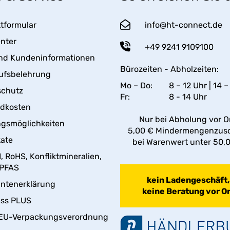
tformular
info@ht-connect.de
enter
+49 9241 9109100
nd Kundeninformationen
Bürozeiten - Abholzeiten:
ufsbelehrung
Mo – Do:
8 – 12 Uhr | 14 –
schutz
Fr:
8 - 14 Uhr
ndkosten
Nur bei Abholung vor Or
gsmöglichkeiten
5,00 € Mindermengenzus
kate
bei Warenwert unter 50,
 RoHS, Konfliktmineralien,
 PFAS
kein Ladengeschäft,
antenerklärung
keine Beratung vor Or
ess PLUS
EU-Verpackungsverordnung