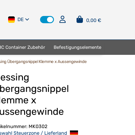
DE
0,00 €
BC Container Zubehör
Befestigungselemente
ing Übergangsnippel Klemme x Aussengewinde
essing
bergangsnippel
lemme x
ussengewinde
tikelnummer:
MK0302
swahl Steuerzone / Lieferland