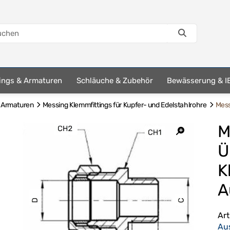
tings & Armaturen
Schläuche & Zubehör
Bewässerung & I
& Armaturen
Messing Klemmfittings für Kupfer- und Edelstahlrohre
Mess
M
Ü
K
A
Ar
Au