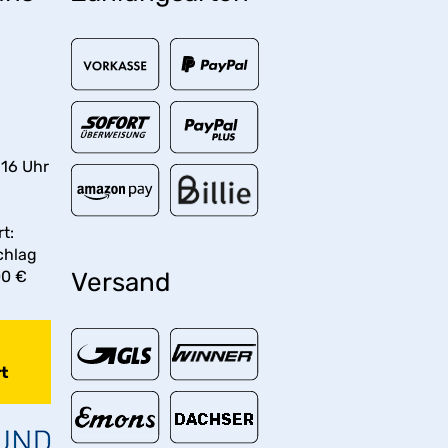
 16 Uhr
t:
chlag
00 €
Versand
t