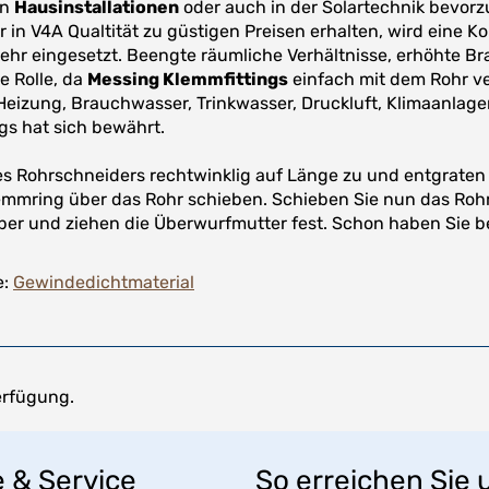
on
Hausinstallationen
oder auch in der Solartechnik bevorz
in V4A Qualtität zu güstigen Preisen erhalten, wird eine K
ehr eingesetzt. Beengte räumliche Verhältnisse, erhöhte Br
ne Rolle, da
Messing Klemmfittings
einfach mit dem Rohr ver
Heizung, Brauchwasser, Trinkwasser, Druckluft, Klimaanlag
gs hat sich bewährt.
ines Rohrschneiders rechtwinklig auf Länge zu und entgraten
emmring über das Rohr schieben. Schieben Sie nun das Rohr
per und ziehen die Überwurfmutter fest. Schon haben Sie be
e:
Gewindedichtmaterial
erfügung.
e & Service
So erreichen Sie 