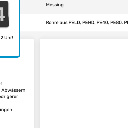
4
3
Messing
3
Rohre aus PELD, PEHD, PE40, PE80, P
2 Uhr!
er
n, Abwässern
edrigerer
tungen