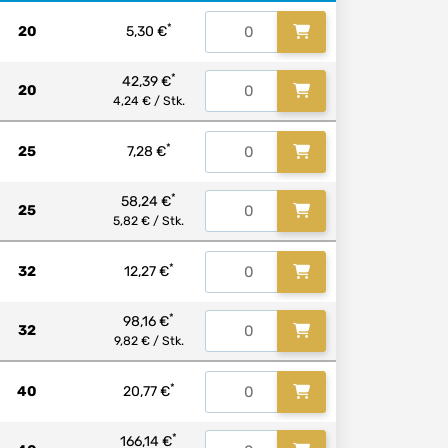
*
20
5,30 €
*
42,39 €
20
4,24 € / Stk.
*
25
7,28 €
*
58,24 €
25
5,82 € / Stk.
*
32
12,27 €
*
98,16 €
32
9,82 € / Stk.
*
40
20,77 €
*
166,14 €