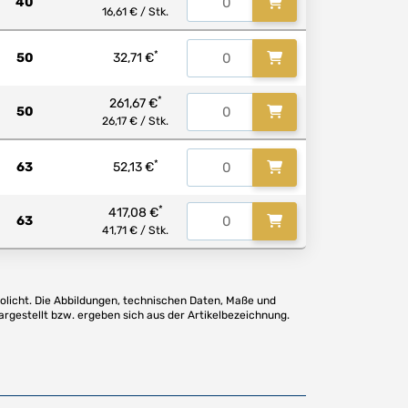
40
16,61 € / Stk.
*
50
32,71 €
*
261,67 €
50
26,17 € / Stk.
*
63
52,13 €
*
417,08 €
63
41,71 € / Stk.
olicht. Die Abbildungen, technischen Daten, Maße und
argestellt bzw. ergeben sich aus der Artikelbezeichnung.