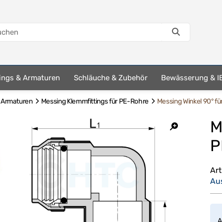
tings & Armaturen
Schläuche & Zubehör
Bewässerung & I
& Armaturen
Messing Klemmfittings für PE-Rohre
Messing Winkel 90° f
M
P
Ar
Au
A