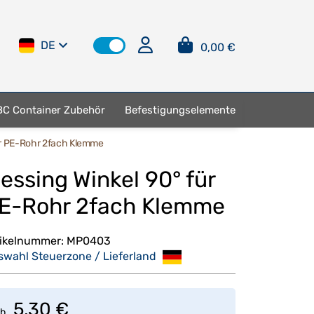
DE
0,00 €
BC Container Zubehör
Befestigungselemente
ür PE-Rohr 2fach Klemme
essing Winkel 90° für
E-Rohr 2fach Klemme
tikelnummer:
MP0403
swahl Steuerzone / Lieferland
5,30 €
b