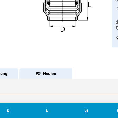
i
bung
Medien
D
L
L1