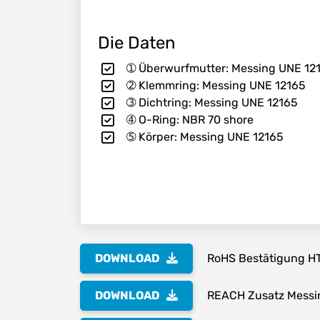
Die Daten
➀ Überwurfmutter: Messing UNE 12
➁ Klemmring: Messing UNE 12165
➂ Dichtring: Messing UNE 12165
➃ O-Ring: NBR 70 shore
➄ Körper: Messing UNE 12165
DOWNLOAD
RoHS Bestätigung H
DOWNLOAD
REACH Zusatz Messi