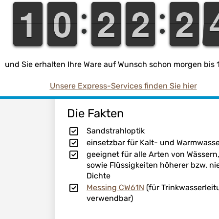
1
1
1
1
9
9
0
0
1
1
2
2
1
1
2
2
1
1
2
2
Farbe:
Verwendung:
und Sie erhalten Ihre Ware auf Wunsch schon morgen bis 1
Unsere Express-Services finden Sie hier
Die Fakten
Sandstrahloptik
einsetzbar für Kalt- und Warmwass
geeignet für alle Arten von Wässer
sowie Flüssigkeiten höherer bzw. ni
Dichte
Messing CW61N
(für Trinkwasserlei
verwendbar)