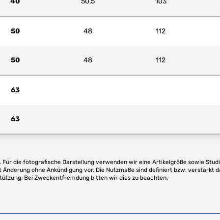
40
50,5
103
50
48
112
50
48
112
63
63
Für die fotografische Darstellung verwenden wir eine Artikelgröße sowie Studi
t Änderung ohne Ankündigung vor. Die Nutzmaße sind definiert bzw. verstärkt d
stützung. Bei Zweckentfremdung bitten wir dies zu beachten.