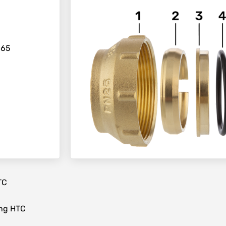
165
TC
ng HTC