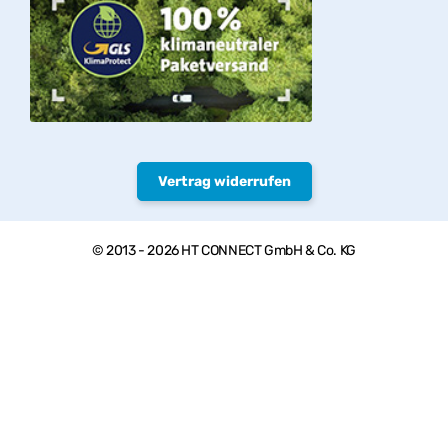
Vertrag widerrufen
© 2013 - 2026 HT CONNECT GmbH & Co. KG
Herzlich willkommen bei PVC-Welt, dem Online Shop mit
Qualitätsprodukten von HTC© – PVC-U Rohre, Armaturen und
Fittings.
* Privatkunden: Alle Preise inkl. USt. zzgl.
Versand
, Gewerbekunden:
Alle Preise exkl. USt. zzgl.
Versand
, ** paketversandfähige Waren