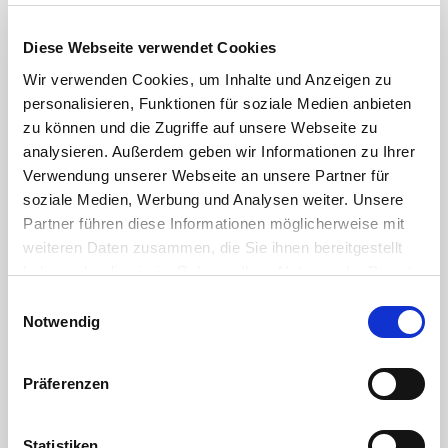
DOWNLOAD
Diese Webseite verwendet Cookies
chemische Beständigkeit von Kunststoffen DE
Wir verwenden Cookies, um Inhalte und Anzeigen zu
personalisieren, Funktionen für soziale Medien anbieten
PP Kugelhahn Klemme PE-Rohr x
zu können und die Zugriffe auf unsere Webseite zu
Außengewinde – Robuste
analysieren. Außerdem geben wir Informationen zu Ihrer
Verbindung für professionelle
Verwendung unserer Webseite an unsere Partner für
soziale Medien, Werbung und Analysen weiter. Unsere
Rohrsysteme
Partner führen diese Informationen möglicherweise mit
Der PP Kugelhahn Klemme PE-Rohr x Außengewinde von PVC-
weiteren Daten zusammen, die Sie ihnen bereitgestellt
Welt.de ist die ideale Lösung für sichere und langlebige
Verbindungen in PE-Rohrleitungssystemen. Durch die
haben oder die sie im Rahmen Ihrer Nutzung der Dienste
Kombination aus Klemmanschluss für PE-Rohre und
gesammelt haben. Sie geben Einwilligung zu unseren
Einwilligungsauswahl
Außengewinde ermöglicht der Kugelhahn einen einfachen
Cookies, wenn Sie unsere Webseite weiterhin nutzen.
Notwendig
Übergang zu Gewindefittings, Armaturen oder weiteren
Rohrkomponenten.
Hochwertiger PP Kugelhahn für vielseitige Anwendungen
Präferenzen
Der Kugelhahn besteht aus widerstandsfähigem Polypropylen
(PP) und überzeugt durch seine hohe Beständigkeit gegen
Korrosion, Chemikalien und Witterungseinflüsse. Die robuste
Statistiken