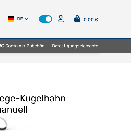
DE
0,00 €
BC Container Zubehör
Befestigungselemente
ege-Kugelhahn
anuell