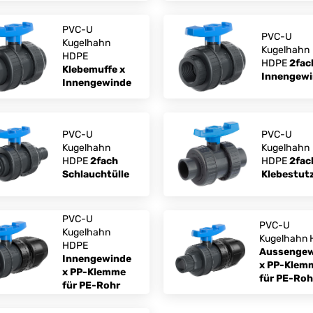
PVC-U
PVC-U
Kugelhahn
Kugelhahn
HDPE
HDPE
2fac
Klebemuffe x
Innengew
Innengewinde
PVC-U
PVC-U
Kugelhahn
Kugelhahn
HDPE
2fach
HDPE
2fac
Schlauchtülle
Klebestut
PVC-U
PVC-U
Kugelhahn
Kugelhahn
HDPE
Aussengew
Innengewinde
x PP-Klem
x PP-Klemme
für PE-Roh
für PE-Rohr