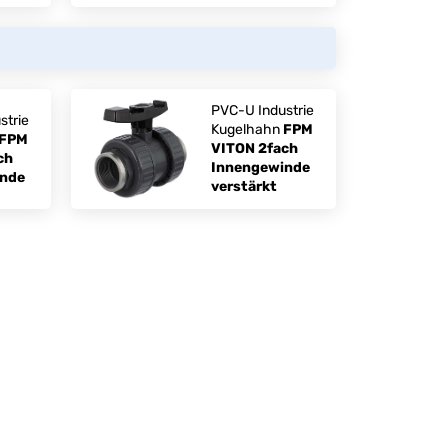
PVC-U Industrie
strie
Kugelhahn
FPM
FPM
VITON 2fach
ch
Innengewinde
inde
verstärkt