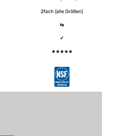
2fach (alle Größen)
⇆
✓
★★★★★