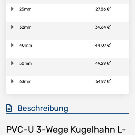
*
25mm
27,86 €
*
32mm
34,64 €
*
40mm
44,07 €
*
50mm
49,29 €
*
63mm
64,97 €
Beschreibung
PVC-U 3-Wege Kugelhahn L-