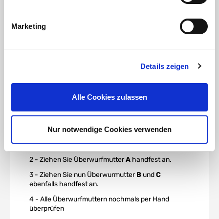
Marketing
Details zeigen
Montage Instruktion 2:
Alle Cookies zulassen
Wenn die Anschlussmuffen verklebt sind, starten
Sie bitte den Zusammenbau in folgender
Nur notwendige Cookies verwenden
Reihenfolge:
1 - Griffstellung wie abgebildet (0° Position)
2 - Ziehen Sie Überwurfmutter
A
handfest an.
3 - Ziehen Sie nun Überwurmutter
B
und
C
ebenfalls handfest an.
4 - Alle Überwurfmuttern nochmals per Hand
überprüfen