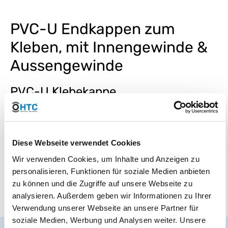
PVC-U Endkappen zum
Kleben, mit Innengewinde &
Aussengewinde
PVC-U Klebekappe
Mit der PVC-U Klebekappe wird das Ende eines PVC-U Rohr oder
eines Fittingstutzens verschlossen. Ein PVC-U Rohr mit einem
Aussenmaß von 50mm wird mit einer Endkappe Klebemuffe
Mehr lesen
Diese Webseite verwendet Cookies
Wir verwenden Cookies, um Inhalte und Anzeigen zu
DOWNLOAD
RoHS Bestätigung HTC
personalisieren, Funktionen für soziale Medien anbieten
zu können und die Zugriffe auf unsere Webseite zu
DOWNLOAD
Kleben von PVC-U Rohren und -Fittings
analysieren. Außerdem geben wir Informationen zu Ihrer
Mehr lesen
Verwendung unserer Webseite an unsere Partner für
soziale Medien, Werbung und Analysen weiter. Unsere