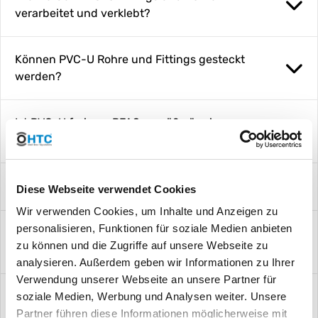
verarbeitet und verklebt?
Können PVC-U Rohre und Fittings gesteckt
werden?
Ist PVC-U frei von PFAS gemäß gängiger
Definition (z.B. ECHA/OECD)?
Sind PVC-U Rohre und Fittings UV-stabil?
Diese Webseite verwendet Cookies
Wir verwenden Cookies, um Inhalte und Anzeigen zu
personalisieren, Funktionen für soziale Medien anbieten
Welche Vorteile bieten schwarze PVC-U Rohre
zu können und die Zugriffe auf unsere Webseite zu
und Fittings?
analysieren. Außerdem geben wir Informationen zu Ihrer
Verwendung unserer Webseite an unsere Partner für
Sind PVC-U Rohre für eine Solarheizung
soziale Medien, Werbung und Analysen weiter. Unsere
geeignet? UV-Beständigkeit?
Partner führen diese Informationen möglicherweise mit