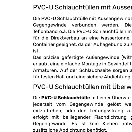
PVC-U Schlauchtüllen mit Auss
Die PVC-U Schlauchtülle mit Aussengewinde
Gegengewinde verbunden werden. Die
Teflonband o.ä. Die PVC-U Schlauchtüllen mit Aussengewinde sind ni
für die Direktverbau an eine Wassertonne
Container geeignet, da der Auflagebund zu schmal oder nicht vorhanden
ist.
Das präzise gefertigte Außengewinde (Wi
erlaubt eine einfache Montage in Gewindefittings, Pumpen, Ventilen oder
Armaturen. Auf der Schlauchseite sorgen 
für festen Halt und eine sichere Abdichtung
PVC-U Schlauchtüllen mit Überw
Die
PVC-U Schlauchtülle
mit einer Überwurfmutter (Innen
jederzeit vom Gegengewinde gelöst w
mitzudrehen, oder den Leitungsstrang zu bewegen. Die Abdichtung
erfolgt mit beiliegender Flachdichtung
Gegengewinde. Es ist kein Kleben not
zusätzliche Abdichtung benötigt.