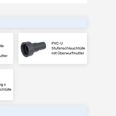
PVC-U
lle
Stufenschlauchtülle
mit Überwurfmutter
tter
ng x
chtülle