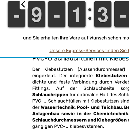
-
-
-
-
8
8
9
9
-
-
-
-
1
1
1
1
2
2
3
3
-
-
-
-
und Sie erhalten Ihre Ware auf Wunsch schon mor
Unsere Express-Services finden Sie 
PVC-U Schlauchtüllen mit Klebe
Der Klebestutzen (Aussendurchmesser)
eingeklebt. Der integrierte
Klebestutzen
dichte und feste Verbindung durch Verkleben mit PVC-U Rohren oder
Fittings. Auf der Schlauchseite sor
Schlauchrippen
für optimalen Halt des Schl
PVC-U Schlauchtüllen mit Klebestutzen sind vi
der
Wassertechnik, Pool- und Teichbau, Bewässerung, Industrie- und
Anlagenbau sowie in der Chemietechnik
Schlauchdurchmessern und Klebegrößen
e
gängigen PVC-U Klebesystemen.