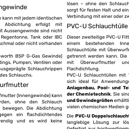
lösen – ohne den Schlauch zu verdrehen. Die gerippte Schlaucht
engewinde
sorgt für festen Halt und eine zu
Verbindung mit einer oder z
 kann mit jedem identischen
 Abdichtung erfolgt mit
PVC-U Schlauchtüll
cht
, Regentonne, Tank oder IBC
Dieser zweiteilige PVC-U Fit
einem bestehenden In
Schlauchtülle mit Überwur
thworth BSP G-Gas Gewinde)
getrennt werden kann. Die
mit Überwurfmutter und Fittings erfolg
ausgeprägte Schlauchrippen
Flachdichtung.
 des Schlauchs.
PVC-U Schlauchtüllen mit
sich ideal für Anwendun
urfmutter
Anlagenbau, Pool- und T
der Chemietechnik
. Sie si
gewinde) kann
und Gewindegrößen
erhältlich und für den Einsatz mit Wasser, Luft und
erden, ohne den Schlauch
vielen chemischen Medien g
 gegen ein flachdichtendes
Die
PVC-U Doppelschlaucht
wendig und es wird keine
langlebige Lösung zur lö
Gefertigt aus hochwertig