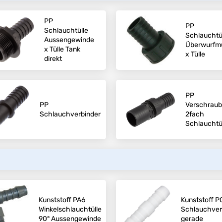
PP
PP
Schlauchtülle
Schlauchtü
Aussengewinde
Überwurfmu
x Tülle Tank
x Tülle
direkt
PP
PP
Verschrau
Schlauchverbinder
2fach
Schlauchtü
Kunststoff PA6
Kunststoff 
Winkelschlauchtülle
Schlauchver
90° Aussengewinde
gerade