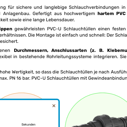
hverbindungen in der Wassertechnik, Industrie, Chemie- und
smitteltechnik sowie im Garten- und Anlagenbau. Gefertigt aus hochwertigem
hartem PVC
keit sowie eine lange Lebensdauer.
ippen
gewährleisten PVC-U Schlauchtüllen einen festen Halt des Schlauchs und eine zuverlässige
esichert.
edenen
Durchmessern, Anschlussarten (z. B.
ührung eine hohe Druckbelastung standhalten.
Klebestutzen bis max. PN 16 bar. PVC-U Schlauchtüllen mit Gewindeanbi
Sekunden