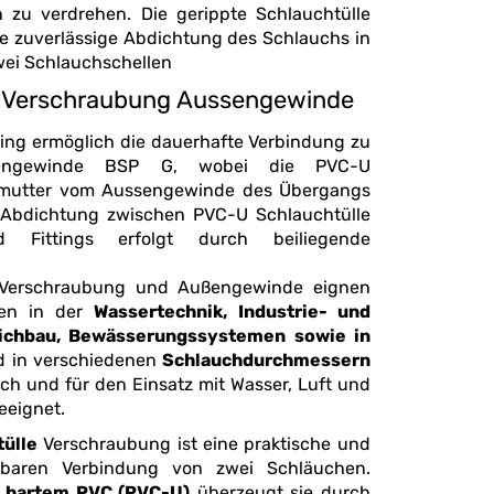
ülle
verlässige Abdichtung des Schlauchs in
wei Schlauchschellen
e Verschraubung Aussengewinde
ting ermöglich die dauerhafte Verbindung zu
nengewinde BSP G, wobei die PVC-U
fmutter vom Aussengewinde des Übergangs
 Abdichtung zwischen PVC-U Schlauchtülle
t durch beiliegende
 Verschraubung und Außengewinde eignen
gen in der
Wassertechnik, Industrie- und
eichbau, Bewässerungssystemen sowie in
nd in verschiedenen
Schlauchdurchmessern
eeignet.
ülle
Verschraubung ist eine praktische und
sbaren Verbindung von zwei Schläuchen.
em
hartem PVC (PVC-U)
überzeugt sie durch