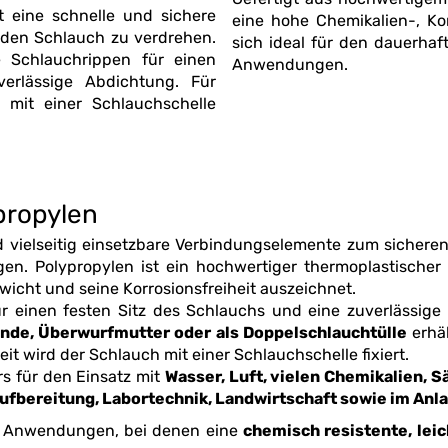
 eine schnelle und sichere
eine hohe Chemikalien-, Korrosions- und UV-Beständigkeit und eignet
sich ideal für den dauerhaften Einsa
nen
Anwendungen.
erlässige Abdichtung. Für
propylen
Verbindungselemente zum sicheren Anschluss von Schläuchen in technischen,
, sein geringes Gewicht und seine Korrosionsfreiheit auszeichnet.
sten Sitz des Schlauchs und eine zuverlässige Abdichtung. Je nach Ausführung sind PP-
Außen- oder Innengewinde, Überwurfmutter oder als Doppelschlauchtülle
erhäl
it wird der Schlauch mit einer Schlauchschelle fixiert.
s für den Einsatz mit
Wasser, Luft, vielen Che
nd Verfahrenstechnik, Wasseraufbereitung, Labortechnik, Landwirtschaft sow
sind die ideale Wahl für Anwendungen, bei denen eine
chemisch resistente, lei