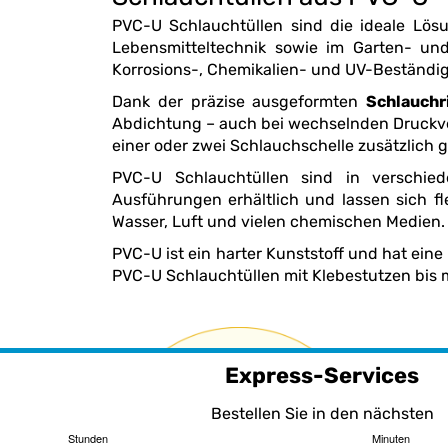
PVC-U Schlauchtüllen sind die ideale Lösung für sichere und langlebige Schlauc
Leben
Korrosions-, Chemikalien- und UV-Beständig
Dank der präzise ausgeformten
Schlauchr
Abdichtung – auch bei wechselnden Druckverhältnissen. Die Montage ist einfach und schnell: Der Schlauch wird auf die Tülle aufgeschoben und mit
einer oder zwei Schlauchschelle zusätzlich g
PVC-U Schlauchtüllen sind in verschi
Ausführungen erhältlich und lassen sich flexibel in bestehende Rohrleitungssysteme integrieren. Sie eignen sich besonders für den Einsatz mit
Wasser, Luft und vielen chemischen Medien.
PVC-U ist ein harter Kunststoff und hat eine hohe Wertigkeit, so dass die Schlauchtüllen je nach Ausf
PVC-U Schlauchtüllen mit 
Express-Services
Bestellen Sie in den nächsten
Stunden
Minuten