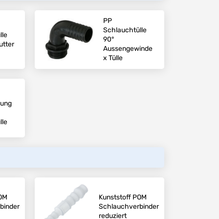
PP
Schlauchtülle
lle
90°
tter
Aussengewinde
x Tülle
bung
lle
POM
Kunststoff POM
binder
Schlauchverbinder
reduziert