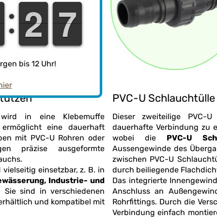
1
1
2
2
6
6
7
7
gen bis 12 Uhr!
hier
stutzen
PVC-U Schlauchtülle
 wird in eine Klebemuffe
Dieser zweiteilige PVC-U 
ermöglicht eine dauerhaft
dauerhafte Verbindung zu
wobei die
PVC-U Schl
gen präzise ausgeformte
Aussengewinde des Übergangs getr
auchs.
zwischen PVC-U Schlauchtül
elseitig einsetzbar, z. B. in
durch beiliegende Fla
Das integrierte Innengewin
. Sie sind in verschiedenen
Anschluss an Außengewinde von Armaturen, Pumpen,
rhältlich und kompatibel mit
Rohrfittings. Durch die Vers
Verbindung einfach montier