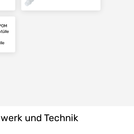
 POM
tülle
lle
dwerk und Technik