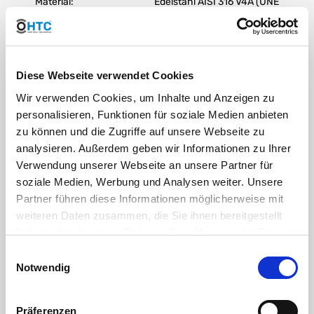
Material:
Edelstahl AISI 316 V4A (UNE
EN 10213-4 / DIN 1.4408)
Dichtring:
EPDM
Diese Webseite verwendet Cookies
Wir verwenden Cookies, um Inhalte und Anzeigen zu
DIN:
Dimensionen konform ISO
4144, Anschlussgewinde
personalisieren, Funktionen für soziale Medien anbieten
nach ISO 7/1 (DIN 2999 / BS
zu können und die Zugriffe auf unsere Webseite zu
21)
analysieren. Außerdem geben wir Informationen zu Ihrer
Verwendung unserer Webseite an unsere Partner für
Farbe:
Grau Edelstahl
soziale Medien, Werbung und Analysen weiter. Unsere
Partner führen diese Informationen möglicherweise mit
weiteren Daten zusammen, die Sie ihnen bereitgestellt
Edelstahl
(nach EN 10020) ist eine Bezeichnung für legierte
haben oder die sie im Rahmen Ihrer Nutzung der Dienste
oder unlegierte Stähle mit besonderem Reinheitsgrad. Stähle,
gesammelt haben. Sie geben Einwilligung zu unseren
deren Schwefel- und Phosphorgehalt (sogenannte
Einwilligungsauswahl
Eisenbegleiter) 0,025% nicht überschreitet.
Cookies, wenn Sie unsere Webseite weiterhin nutzen.
Notwendig
Die Legierung 316 ist eine Standard Stahlsorte mit Molybdän.
Das Molybdän verleiht der Legierung 316 eine bessere
Korrosionsbeständigkeit als 304, insbesondere eine höhere
Präferenzen