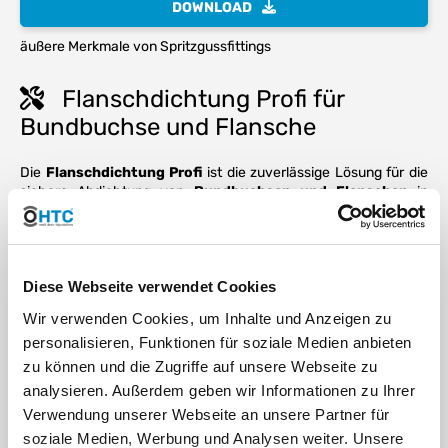
DOWNLOAD
äußere Merkmale von Spritzgussfittings
Flanschdichtung Profi für
Bundbuchse und Flansche
Die
Flanschdichtung Profi
ist die zuverlässige Lösung für die
sichere Abdichtung von
Bundbuchsen und Flanschen
in
industriellen Anwendungen. Sie wurde speziell für hohe
mechanische Belastungen, präzise Passgenauigkeit und eine
lange Lebensdauer entwickelt. Dank hochwertiger Materialien
gewährleistet die Flanschdichtung eine dauerhaft dichte
Verbindung selbst unter anspruchsvollen Betriebsbedingungen
Diese Webseite verwendet Cookies
wie Druck, Temperaturwechsel oder chemischer
Wir verwenden Cookies, um Inhalte und Anzeigen zu
Beanspruchung.
personalisieren, Funktionen für soziale Medien anbieten
Unsere
professionellen Flanschdichtungen aus EVA
für
zu können und die Zugriffe auf unsere Webseite zu
Bundbuchsen eignen sich ideal für den Einsatz im
Maschinenbau, Anlagenbau, in der Hydraulik sowie in der
analysieren. Außerdem geben wir Informationen zu Ihrer
Automobil- und Energietechnik. Die exakte Abstimmung auf
Verwendung unserer Webseite an unsere Partner für
gängige Flanschgeometrien sorgt für eine einfache Montage
soziale Medien, Werbung und Analysen weiter. Unsere
und minimiert das Risiko von Leckagen. Durch ihre hohe