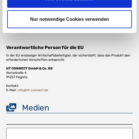
Flanschdichtung Normteile - Flanschabdichtung -
Flanschdichtsystem - Dichtungselement Flansch -
Industriedichtung - technische Dichtung - Flanschdichtung
Nur notwendige Cookies verwenden
Profi kaufen - Flanschdichtung für Bundbuchse online -
Flanschdichtung für Flansche Hersteller - Flanschdichtung
Industriequalität
Verantwortliche Person für die EU
In der EU ansässiger Wirtschaftsbeteiligter, der sicherstellt, dass das Produkt den
erforderlichen Vorschriften entspricht:
HT CONNECT GmbH & Co. KG
Norisstraße 4
91257 Pegnitz
Kontakt:
E-Mail:
info@ht-connect.de
Medien