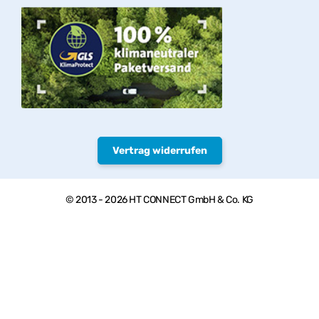
Vertrag widerrufen
© 2013 - 2026 HT CONNECT GmbH & Co. KG
Herzlich willkommen bei PVC-Welt, dem Online Shop mit
Qualitätsprodukten von HTC© – PVC-U Rohre, Armaturen und
Fittings.
* Privatkunden: Alle Preise inkl. USt. zzgl.
Versand
, Gewerbekunden:
Alle Preise exkl. USt. zzgl.
Versand
, ** paketversandfähige Waren