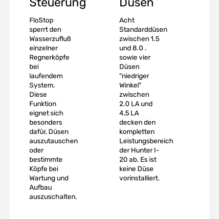
Steuerung
Düsen
FloStop
Acht
sperrt den
Standarddüsen
Wasserzufluß
zwischen 1.5
einzelner
und 8.0 .
Regnerköpfe
sowie vier
bei
Düsen
laufendem
"niedriger
System.
Winkel"
Diese
zwischen
Funktion
2.0 LA und
eignet sich
4,5 LA
besonders
decken den
dafür, Düsen
kompletten
auszutauschen
Leistungsbereich
oder
der Hunter I-
bestimmte
20 ab. Es ist
Köpfe bei
keine Düse
Wartung und
vorinstalliert.
Aufbau
auszuschalten.