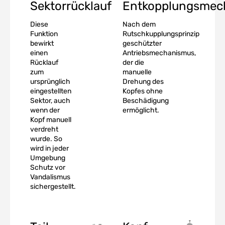
Sektorrücklauf
Entkopplungsmec
Diese
Nach dem
Funktion
Rutschkupplungsprinzip
bewirkt
geschützter
einen
Antriebsmechanismus,
Rücklauf
der die
zum
manuelle
ursprünglich
Drehung des
eingestellten
Kopfes ohne
Sektor, auch
Beschädigung
wenn der
ermöglicht.
Kopf manuell
verdreht
wurde. So
wird in jeder
Umgebung
Schutz vor
Vandalismus
sichergestellt.