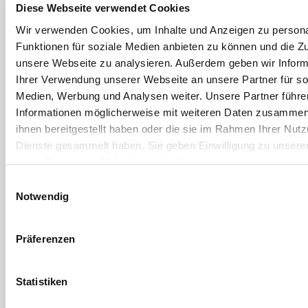
System
Diese Webseite verwendet Cookies
abgeschaltet
Wir verwenden Cookies, um Inhalte und Anzeigen zu persona
ist. Das
spart
Funktionen für soziale Medien anbieten zu können und die Zug
Wasser,
unsere Webseite zu analysieren. Außerdem geben wir Inform
verhindert
Ihrer Verwendung unserer Webseite an unsere Partner für so
Schäden
Medien, Werbung und Analysen weiter. Unsere Partner führe
und sorgt für
eine längere
Informationen möglicherweise mit weiteren Daten zusammen,
Lebensdauer
ihnen bereitgestellt haben oder die sie im Rahmen Ihrer Nut
des
Dienste gesammelt haben. Sie geben Einwilligung zu unsere
Systems.
wenn Sie unsere Webseite weiterhin nutzen.
Einwilligungsauswahl
Notwendig
DOWNLOAD
Präferenzen
Getrieberegnervergleich
DOWNLOAD
Statistiken
Hunter I-20 Düsenleistungsdaten