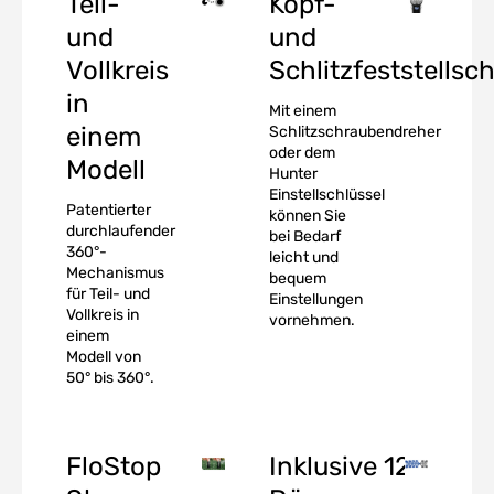
Teil-
Kopf-
und
und
Vollkreis
Schlitzfeststellsc
in
Mit einem
einem
Schlitzschraubendreher
oder dem
Modell
Hunter
Einstellschlüssel
Patentierter
können Sie
durchlaufender
bei Bedarf
360°-
leicht und
Mechanismus
bequem
für Teil- und
Einstellungen
Vollkreis in
vornehmen.
einem
Modell von
50° bis 360°.
FloStop
Inklusive 12