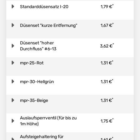
*
Standarddüsensatz I-20
1,79 €
*
Düsenset "kurze Entfernung"
1,67 €
Düsenset "hoher
*
3,62 €
Durchfluss" #6-13
*
mpr-25-Rot
1,31 €
*
mpr-30-Hellgrün
1,31 €
*
mpr-35-Beige
1,31 €
Auslaufsperrventil (für bis zu
*
1,75 €
1m Höhe)
Aufsteigehaltering für
*
1,61 €