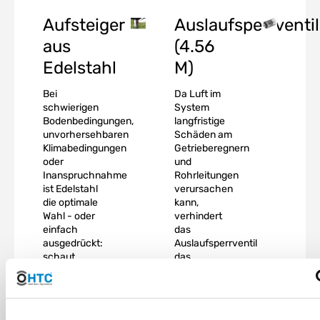
Aufsteiger
Auslaufsperrventil
aus
(4.56
Edelstahl
M)
Bei
Da Luft im
schwierigen
System
Bodenbedingungen,
langfristige
unvorhersehbaren
Schäden am
Klimabedingungen
Getrieberegnern
oder
und
Inanspruchnahme
Rohrleitungen
ist Edelstahl
verursachen
die optimale
kann,
Wahl - oder
verhindert
einfach
das
ausgedrückt:
Auslaufsperrventil
schaut
das
einfach geil
Entleeren
aus!
der
Leitungen,
wenn das