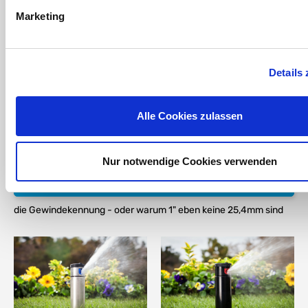
Marketing
DOWNLOAD
Hunter I-20 Artikeldaten
Details 
DOWNLOAD
Hunter I-20 Broschüre
Alle Cookies zulassen
MEHR LESEN
Hunter I-20 - alle Daten, alle Fakten
Nur notwendige Cookies verwenden
DOWNLOAD
die Gewindekennung - oder warum 1" eben keine 25,4mm sind