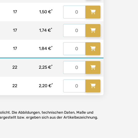
*
17
1,50 €
*
17
1,74 €
*
17
1,84 €
*
22
2,25 €
*
22
2,20 €
olicht. Die Abbildungen, technischen Daten, Maße und
argestellt bzw. ergeben sich aus der Artikelbezeichnung.