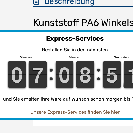
Beschreibung
Kunststoff PA6 Winkel
Express-Services
Anschluss:
Bestellen Sie in den nächsten
Stunden
Minuten
Sekunden
Gewinde:
9
9
0
0
6
6
7
7
9
9
0
0
7
7
8
8
4
4
5
5
Temperatur:
Arbeitsdruck (PN):
und Sie erhalten Ihre Ware auf Wunsch schon morgen bis 1
Unsere Express-Services finden Sie hier
Material: