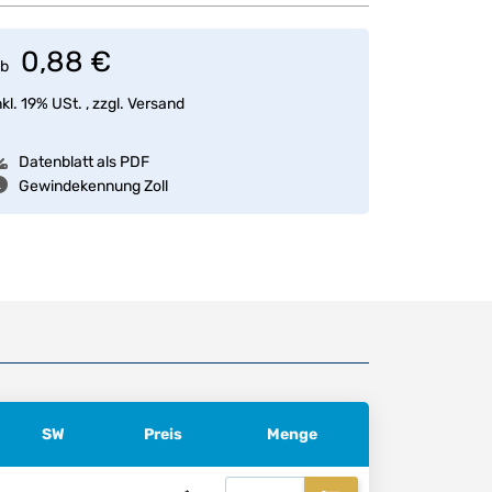
0,88 €
b
nkl. 19% USt. , zzgl.
Versand
Datenblatt als PDF
Gewindekennung Zoll
SW
Preis
Menge