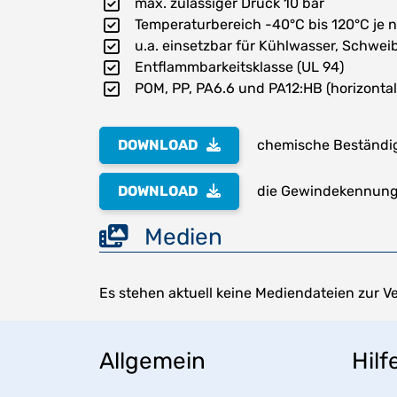
max. zulässiger Druck 10 bar
Temperaturbereich -40°C bis 120°C je 
u.a. einsetzbar für Kühlwasser, Schwei
Entflammbarkeitsklasse (UL 94)
POM, PP, PA6.6 und PA12:HB (horizonta
DOWNLOAD
chemische Beständig
DOWNLOAD
die Gewindekennung 
Medien
Es stehen aktuell keine Mediendateien zur V
Allgemein
Hilf