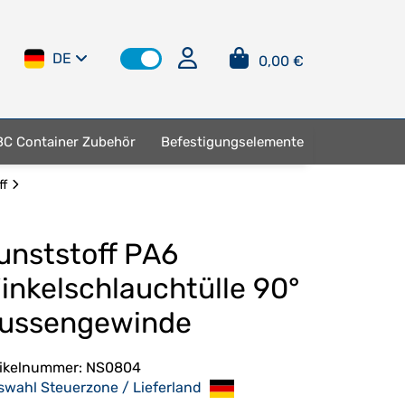
DE
0,00 €
BC Container Zubehör
Befestigungselemente
ff
unststoff PA6
inkelschlauchtülle 90°
ussengewinde
tikelnummer:
NS0804
swahl Steuerzone / Lieferland