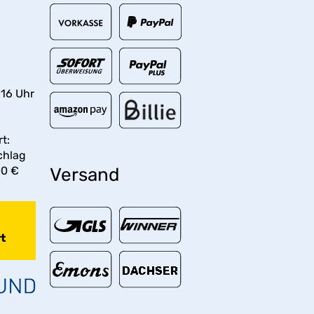
 16 Uhr
t:
chlag
00 €
Versand
t