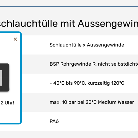
schlauchtülle mit Aussengewi
Schlauchtülle x Aussengewinde
BSP Rohrgewinde R, nicht selbstdich
1
0
0
- 40°C bis 90°C, kurzzeitig 120°C
max. 10 bar bei 20°C Medium Wasser
2 Uhr!
PA6