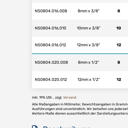
NS0804.016.008
8mm x 3/8"
8
NS0804.016.010
10mm x 3/8"
10
NS0804.016.012
12mm x 3/8"
12
NS0804.020.008
8mm x 1/2"
8
NS0804.020.012
12mm x 1/2"
12
inkl. 19% USt. , zzgl.
Versand
Alle Maßangaben in Millimeter, Gewichtsangaben in Gramm. 
Ausführungen sind unverbindlich. Wir behalten uns jederzei
Weitere Maße dienen ausschließlich der Darstellungsunter