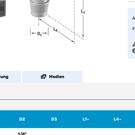
A
i
bung
Medien
D2
D3
L1~
L4~
1/8"