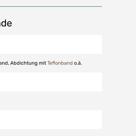
nde
tend, Abdichtung mit
Teflonband
o.ä.