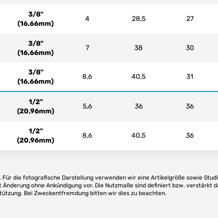
3/8"
4
28,5
27
(16,66mm)
3/8"
7
38
30
(16,66mm)
3/8"
8,6
40,5
31
(16,66mm)
1/2"
5,6
36
36
(20,96mm)
1/2"
8,6
40,5
36
(20,96mm)
Für die fotografische Darstellung verwenden wir eine Artikelgröße sowie Studi
t Änderung ohne Ankündigung vor. Die Nutzmaße sind definiert bzw. verstärkt d
stützung. Bei Zweckentfremdung bitten wir dies zu beachten.