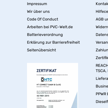
Impressum
Kontak
Wir über uns
Hilfec
Code Of Conduct
AGB u
Arbeiten bei PVC-Welt.de
Widerr
Batterieverordnung
Daten
Erklärung zur Barrierefreiheit
Versa
Seitenübersicht
Zahlun
Zertifi
REACH,
TSCA,
Liefer
Busin
PPWR 
Dieself