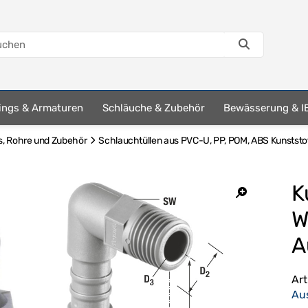
tings & Armaturen
Schläuche & Zubehör
Bewässerung & I
s, Rohre und Zubehör
Schlauchtüllen aus PVC-U, PP, POM, ABS Kunststo
K
W
A
Ar
Au