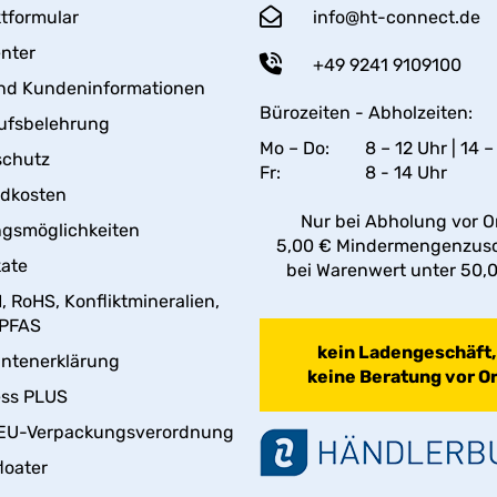
tformular
info@ht-connect.de
enter
+49 9241 9109100
nd Kundeninformationen
Bürozeiten - Abholzeiten:
ufsbelehrung
Mo – Do:
8 – 12 Uhr | 14 –
schutz
Fr:
8 - 14 Uhr
ndkosten
Nur bei Abholung vor Or
gsmöglichkeiten
5,00 € Mindermengenzus
kate
bei Warenwert unter 50,
 RoHS, Konfliktmineralien,
 PFAS
kein Ladengeschäft,
antenerklärung
keine Beratung vor Or
ess PLUS
EU-Verpackungsverordnung
loater