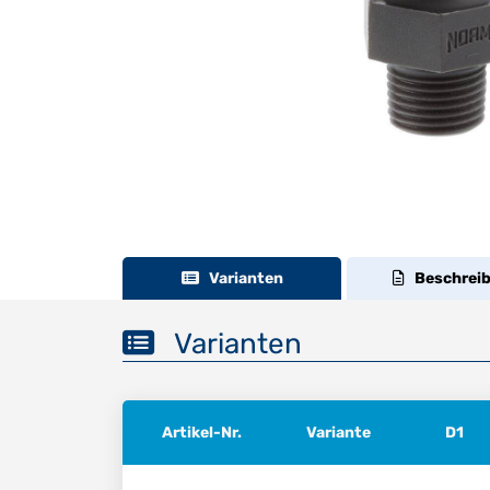
Varianten
Beschrei
Varianten
Artikel-Nr.
Variante
D1